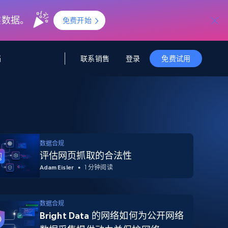
实数据。
免费开始
联系销售
登录
档
免费试用
据与洞察
据及洞察
源
公司
初创企业计划
零售情报
零售
新
起价
$2000/月
解锁实时电商洞察与AI驱动的业务推荐
洞察
联盟推荐
演示智能体
数据合规
企业级数据服务
托管式数据
起价
评估网页抓取的合法性
为企业级数据收集量身定制
$1500/月
采集
信任中心
Adam Eisler
1 分钟阅读
集成
Deep Lookup
测试版
Bright SDK
在海量级网页数据上运行复杂
查询
数据合规
Bright Data 的网络如何为公开网络