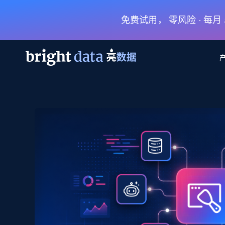
免费试用， 零风险 · 每
网页数据抓取 API
多模态训练
网页数据抓取 API
工具
网页解锁 API
视频与媒体数据
网页解锁 API
起价
$1/ 每1 次
告别封锁和验证码
获得取之不尽的视频，图片及更多内
免费套餐
第三方工具集成
Discover API
视频信息流——为 VLA 准备就绪
免费
起价
爬虫 API
$1/1k请求
始终在线的代理实时网页发现
获取持续、定向的网页视频，用于训
浏览器扩展
器人策略
搜索引擎结果页 API
搜索引擎 API
起价
数据包
代理网络检查
按需获取多引擎搜索结果
$1/ 每1 次
免费套餐
为各行各业生成可直接用于LLM的数据
Google
Bing
Duckduckgo
Yandex
起价
网站地图
爬虫浏览器 API
爬虫浏览器 API
$5/GB
键启动内置隐匿模式的远程浏览器