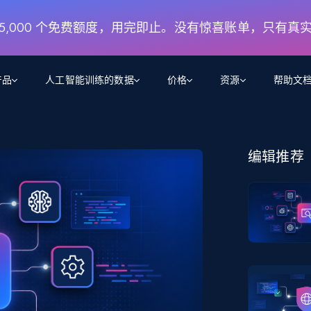
月 5,000 个免费额度，用完即止。没有惊喜账单，只有真
产品
人工智能训练的数据
价格
资源
帮助文
智能体 WEB 执行
数据源
数据源
数
数
资
学习中心
编辑推荐
搜索及提取
抓取APIs
抓取APIs
起价
$1
$0.75/1k 记录条
请求
容
让 AI 应用具备搜索与爬取整个网络的能力
从 600+ 个网站获取实时数据
免费套餐
博客
领英
电商
社交媒体
ChatGPT
智能体浏览器
爬虫工作室定价
起价
爬虫工作室
练人形机
让智能体浏览网站并自动执行任务
$1/1k请求
案例研究
免费套餐
将任何网站转化为数据管道
亮数据 MCP
免费
起价
数据集
数据集
网络研讨会
站式工具包，全面解锁网页
请求
$250/100K 记录条
集
来自 600+ 个域名的预收集数据
起价
领英
电商
社交媒体
房地产
代理位置
缓存速递
$0.2/1k HTML
缓存速递
实时网页数据，采集即交付