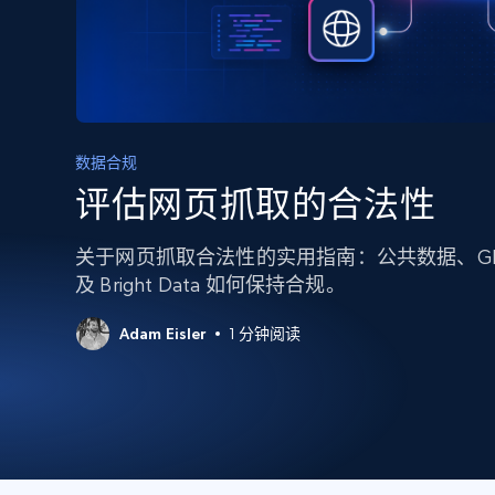
代理基础设施
代理服务
动态代理
起价
$5
$2.5/G
免费套餐
动态代理
5折
超40000万 万高速真人住宅代理
起价
ISP 代理
数据合规
$1.3/IP
数据中心代理
评估网页抓取的合法性
用于数据获取的高速代理
关于网页抓取合法性的实用指南：公共数据、GD
及 Bright Data 如何保持合规。
Adam Eisler
1 分钟阅读