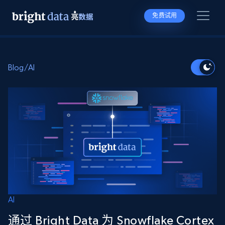
免费试用
Blog
/
AI
AI
通过 Bright Data 为 Snowflake Cortex