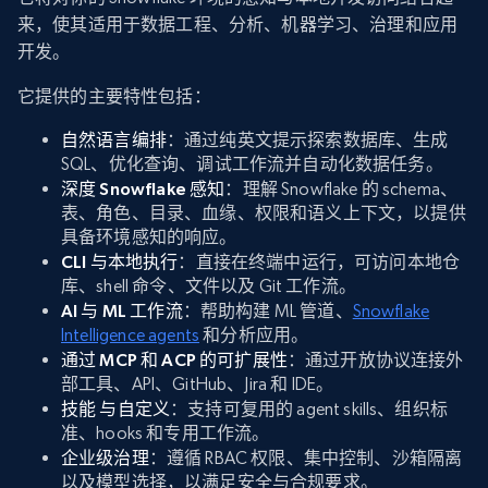
来，使其适用于数据工程、分析、机器学习、治理和应用
开发。
它提供的主要特性包括：
自然语言编排
：通过纯英文提示探索数据库、生成
SQL、优化查询、调试工作流并自动化数据任务。
深度 Snowflake 感知
：理解 Snowflake 的 schema、
表、角色、目录、血缘、权限和语义上下文，以提供
具备环境感知的响应。
CLI 与本地执行
：直接在终端中运行，可访问本地仓
库、shell 命令、文件以及 Git 工作流。
AI 与 ML 工作流
：帮助构建 ML 管道、
Snowflake
Intelligence agents
和分析应用。
通过 MCP 和 ACP 的可扩展性
：通过开放协议连接外
部工具、API、GitHub、Jira 和 IDE。
技能 与自定义
：支持可复用的 agent skills、组织标
准、hooks 和专用工作流。
企业级治理
：遵循 RBAC 权限、集中控制、沙箱隔离
以及模型选择，以满足安全与合规要求。