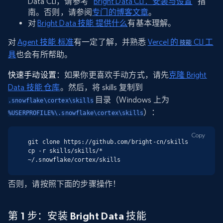
Data CLI，请参考 “
Bright Data CLI：安装与设置
” 指
南。否则，请参阅
专门的博客文章
。
对
Bright Data 技能 提供什么
有基本理解。
对
Agent 技能 标准
有一定了解，并熟悉
Vercel 的
CLI 工
技能
具
也会有所帮助。
快速手动设置
：如果你更喜欢手动方式，请先
克隆 Bright
Data 技能 仓库
。然后，将 skills 复制到
目录（Windows 上为
.snowflake\cortex\skills
）：
%USERPROFILE%\.snowflake\cortex\skills
Copy
git clone https://github.com/bright-cn/skills

cp -r skills/skills/* 
~/.snowflake/cortex/skills
否则，请按照下面的步骤操作！
第 1 步：安装 Bright Data 技能