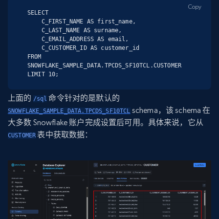
Copy
SELECT

    C_FIRST_NAME AS first_name,

    C_LAST_NAME AS surname,

    C_EMAIL_ADDRESS AS email,

    C_CUSTOMER_ID AS customer_id

FROM 
SNOWFLAKE_SAMPLE_DATA.TPCDS_SF10TCL.CUSTOMER

LIMIT 10;
上面的
命令针对的是默认的
/sql
schema，该 schema 在
SNOWFLAKE_SAMPLE_DATA.TPCDS_SF10TCL
大多数 Snowflake 账户完成设置后可用。具体来说，它从
表中获取数据：
CUSTOMER