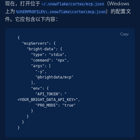
现在，打开位于
（Windows
~/.snowflake/cortex/mcp.json
上为
）的配置文
%USERPROFILE%\.snowflake\cortex\mcp.json
件。它应包含以下内容：
Copy
{

  "mcpServers": {

    "bright-data": {

      "type": "stdio",

      "command": "npx",

      "args": [

        "-y",

        "@brightdata/mcp"

      ],

      "env": {

        "API_TOKEN": "
<YOUR_BRIGHT_DATA_API_KEY>",

        "PRO_MODE": "true"

      }

    }

  }

}