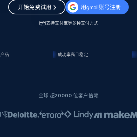
起价
数据中心代理
$0.9/IP
开始免费试用
用gmail账号注册
静态ISP代理
130万+ 超高速静态住宅代理
支持
支付宝
等多种支付方式
理产品
成功率高且稳定
全球 超20000 位客户信赖