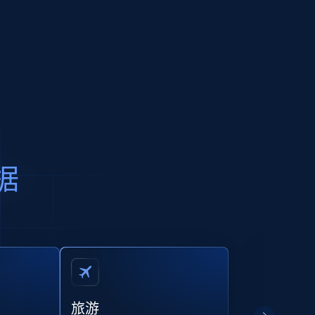
据
旅游
市场