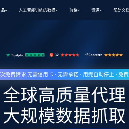
产品
人工智能训练的数据
价格
资源
帮助文
智能体 WEB 执行
数据源
数据源
数据
数据
资源
习中心
搜索及提取
抓取APIs
抓取APIs
起价
$1
$0.75/1k 记录条
求
让 AI 应用具备搜索与爬取整个网络的能力
从 600+ 个网站获取实时数据
免费套餐
博客
领英
电商
社交媒体
ChatGPT
智能体浏览器
爬虫工作室定价
起价
爬虫工作室
人形机
让智能体浏览网站并自动执行任务
$1/1k请求
案例研究
免费套餐
将任何网站转化为数据管道
0 次免费请求 无需信用卡 · 无需承诺 · 用完自动停止 ·
亮数据 MCP
免费
起价
数据集
数据集
网络研讨会
站式工具包，全面解锁网页
求
$250/100K 记录条
集
来自 600+ 个域名的预收集数据
全球高质量代理
起价
领英
电商
社交媒体
房地产
代理位置
缓存速递
$0.2/1k HTML
缓存速递
实时网页数据，采集即交付
产品技术视频
大规模数据抓取