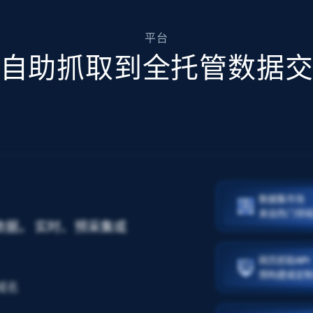
平台
自助抓取到全托管数据
数据集市场
来自热门领
据。 实时、预采集或
网页抓取API
预构建或定
 域名