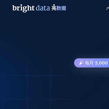
网页数据抓取 API
多模态训练
网页数据抓取 API
工具
学
网页解锁 API
视频与媒体数据
网页解锁 API
起价
$1/ 每1 次请
告别封锁和验证码
获得取之不尽的视频，图片及更多内容
免费套餐
第三方工具集成
Discover API
视频信息流——为 VLA 准备就绪
免费
起价
爬虫 API
$1/1k请求
始终在线的代理实时网页发现
获取持续、定向的网页视频，用于训练
浏览器扩展
器人策略
每月 5,00
搜索引擎结果页 API
搜索引擎 API
起价
数据包
代理网络检查
按需获取多引擎搜索结果
$1/ 每1 次请
免费套餐
为各行各业生成可直接用于LLM的数据
Google
Bing
Duckduckgo
Yandex
起价
网站地图
爬虫浏览器 API
爬虫浏览器 API
$5/GB
键启动内置隐匿模式的远程浏览器
代理基础设施
代理服务