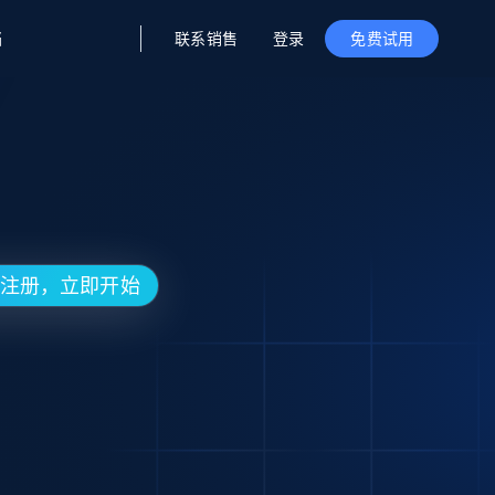
联系销售
登录
档
免费试用
与洞察
及洞察
公司
初创企业计划
零售情报
零售
新
起价
$2000/月
解锁实时电商洞察与AI驱动的业务推荐
洞察
联盟推荐
演示智能体
企业级数据服务
托管式数据
起价
为企业级数据收集量身定制
$1500/月
采集
信任中心
集成
 免费注册，立即开始
Deep Lookup
测试版
Bright SDK
在海量级网页数据上运行复杂
查询