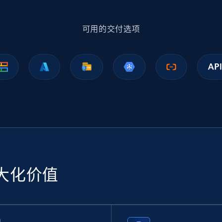
1.1K+
149+
立即购买
可用的交付选项
Ikea - Products
Description, In stock, Color, Size, Reviews count,
Main image, Category url, Category, and more.
eCommerce
943+
151+
立即购买
大化价值
Sephora products
URL, ID, Name, Sku, In stock, Regular price, Actual