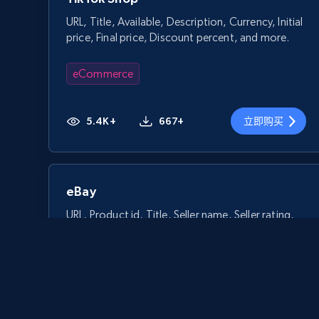
URL, Title, Available, Description, Currency, Initial
price, Final price, Discount percent, and more.
eCommerce
5.4K+
667+
立即购买
eBay
URL, Product id, Title, Seller name, Seller rating,
Seller reviews, Breadcrumbs, Root category, and
more.
eCommerce