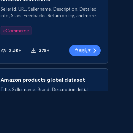
Seller id, URL, Seller name, Description, Detailed
info, Stars, Feedbacks, Return policy, and more.
eCommerce
2.5K+
378+
立即购买
Amazon products global dataset
Title, Seller name, Brand, Description, Initial
price, Currency, Availability, Reviews count, and
more.
eCommerce