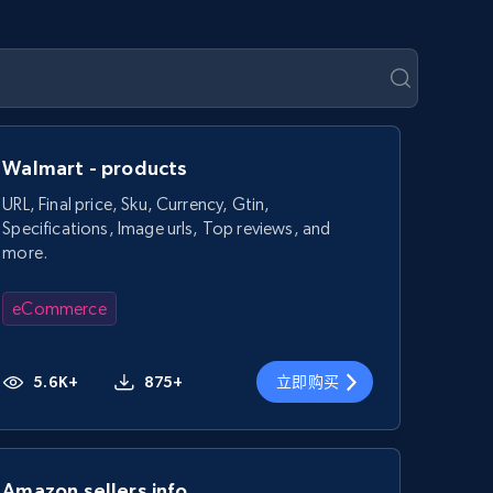
Walmart - products
URL, Final price, Sku, Currency, Gtin,
Specifications, Image urls, Top reviews, and
more.
eCommerce
5.6K+
875+
立即购买
Amazon sellers info