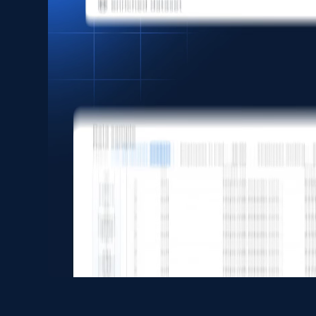
price, Currency, Sold, and more.
eCommerce
1.6K+
181+
立即购买
Zara - Products
Category id, Product id, Product name, Price,
Currency, Colour code, Colour, Description, and
more.
eCommerce