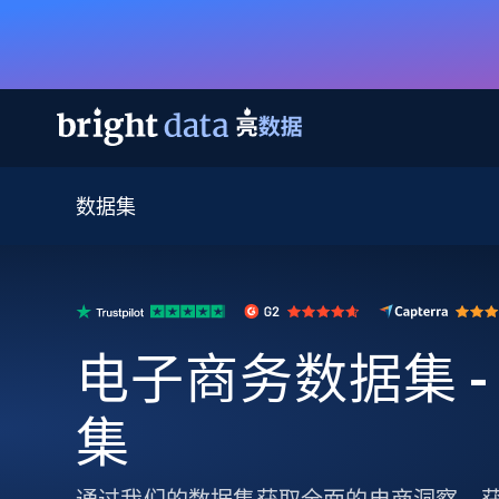
数据集
网页数据抓取 API
多模态训练
网页数据抓取 API
工具
网页解锁 API
视频与媒体数据
网页解锁 API
起价
$1/ 每1 次
告别封锁和验证码
获得取之不尽的视频，图片及更多内
免费套餐
第三方工具集成
Discover API
视频信息流——为 VLA 准备就绪
免费
起价
爬虫 API
$1/1k请求
始终在线的代理实时网页发现
获取持续、定向的网页视频，用于训
浏览器扩展
电子商务数据集 -
器人策略
搜索引擎结果页 API
搜索引擎 API
起价
数据包
代理网络检查
按需获取多引擎搜索结果
$1/ 每1 次
免费套餐
为各行各业生成可直接用于LLM的数据
集
Google
Bing
Duckduckgo
Yandex
起价
网站地图
爬虫浏览器 API
爬虫浏览器 API
$5/GB
键启动内置隐匿模式的远程浏览器