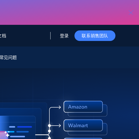
登录
文档
联系销售团队
据与洞察
据及洞察
源
常见问题
公司
初创企业计划
零售情报
零售
新
起价
$2000/月
解锁实时电商洞察与AI驱动的业务推荐
洞察
联盟推荐
演示智能体
企业级数据服务
托管式数据
起价
为企业级数据收集量身定制
$1500/月
采集
信任中心
集成
Deep Lookup
测试版
Bright SDK
在海量级网页数据上运行复杂
查询