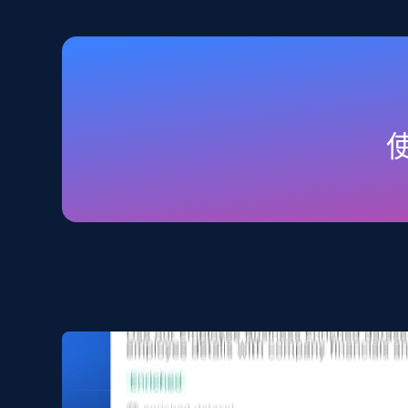
2.5K+
359+
立即购买
Home Depot US
URL, Domain, Country code, Model number, Sku,
Product id, Product name, Manufacturer, and
more.
eCommerce
2.1K+
353+
立即购买
Amazon products search
Asin, URL, Name, Sponsored, Initial price, Final