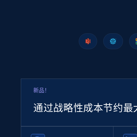
1.2K+
208+
立即购买
Lazada - Products
URL, Title, Rating, Reviews, Initial price, Final
price, Currency, Stock, and more.
eCommerce
新品！
988+
160+
立即购买
通过战略性成本节约最
Ozon.ru products
URL, Sku, Breadcrumbs, Name, Rating, Review