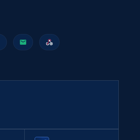
991+
162+
立即购买
Walmart sellers info
Seller id, URL, Catalog seller id, Seller name, Seller
display name, Seller email, Seller phone, Seller
about us, and more.
eCommerce
912+
88+
立即购买
Naver products
URL, Product id, Title, Original price, Final price,