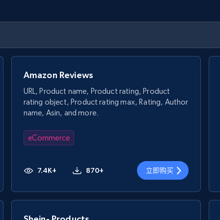
Amazon Reviews
URL, Product name, Product rating, Product
rating object, Product rating max, Rating, Author
name, Asin, and more.
eCommerce
7.4K+
870+
立即购买
Shein- Products