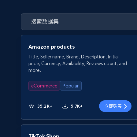
Amazon products
Title, Seller name, Brand, Description, Initial
price, Currency, Availability, Reviews count, and
more.
eCommerce
Popular
35.2K+
5.7K+
立即购买
TikTok Shop