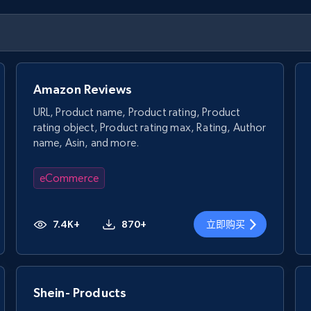
Amazon Reviews
URL, Product name, Product rating, Product
rating object, Product rating max, Rating, Author
name, Asin, and more.
eCommerce
7.4K+
870+
立即购买
Shein- Products