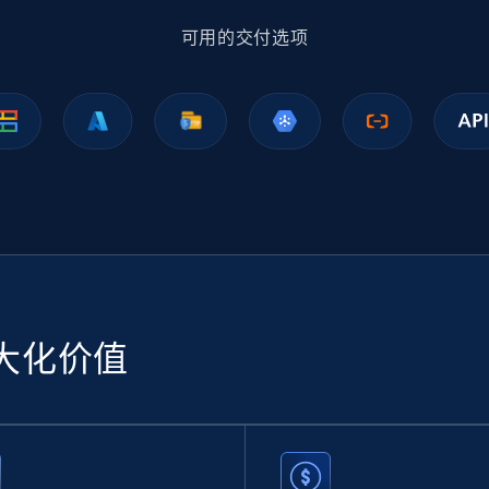
可用的交付选项
Ikea - Products
Description, In stock, Color, Size, Reviews count,
Main image, Category url, Category, and more.
eCommerce
943+
151+
立即购买
大化价值
Sephora products
URL, ID, Name, Sku, In stock, Regular price, Actual
price, Unit price, and more.