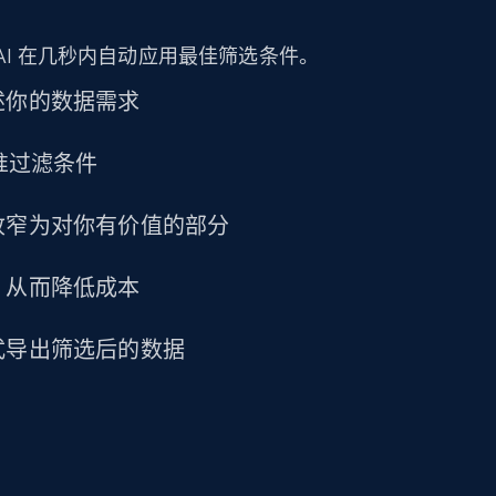
amazon, Currency amazon, Availability amazon,
and more.
AI 在几秒内自动应用最佳筛选条件。
eCommerce
述你的数据需求
精准过滤条件
1.2K+
132+
立即购买
收窄为对你有价值的部分
Lowes.com
，从而降低成本
URL, Domain, Marketplace pn, Sku, Other pn,
Model number, Gtin ean pn, Product name, and
式导出筛选后的数据
more.
eCommerce
991+
162+
立即购买