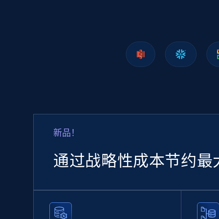
Lazada - Products
URL, Title, Rating, Reviews, Initial price, Final
price, Currency, Stock, and more.
eCommerce
新品！
988+
160+
立即购买
通过战略性成本节约最
Ozon.ru products
URL, Sku, Breadcrumbs, Name, Rating, Review
count, Description, Image, and more.