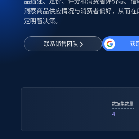
品描述、定价、评分和消费者评价等。借
代理基础设施
洞察商品供应情况与消费者偏好，从而在
代理服务
定明智决策。
动态代理
起价
$5
$2.5/G
免费套餐
动态代理
5折
超40000万 万高速真人住宅代理
起价
联系销售团队
获
ISP 代理
$1.3/IP
数据中心代理
用于数据获取的高速代理
数据集数量
4