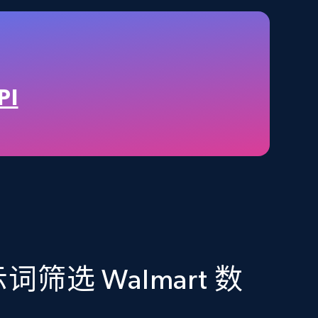
Amazon best seller products
Title, Seller name, Brand, Description, Initial
PI
price, Final price, Final price high, Currency, and
more.
eCommerce
1.7K+
254+
立即购买
筛选 Walmart 数
Amazon Walmart
URL, Title amazon, Seller name amazon, Brand
amazon, Description amazon, Initial price