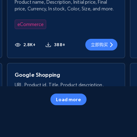
Product name, Description, Initial price, Final
price, Currency, In stock, Color, Size, and more.
eCommerce
2.8K+
388+
立即购买
Google Shopping
URL, Product id, Title, Product description,
Rating, Reviews count, Images, Variations, and
more.
Load more
eCommerce
2.4K+
199+
立即购买