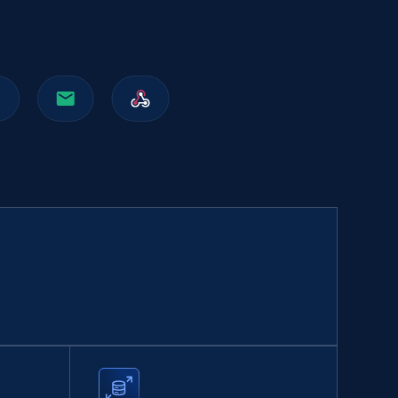
Walmart sellers info
Seller id, URL, Catalog seller id, Seller name, Seller
display name, Seller email, Seller phone, Seller
about us, and more.
eCommerce
912+
88+
立即购买
Naver products
URL, Product id, Title, Original price, Final price,
Discount rate, Currency, Description, and more.