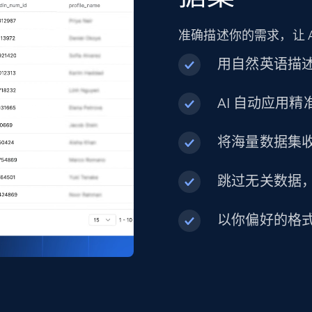
more.
准确描述你的需求，让 
eCommerce
用自然英语描
AI 自动应用
1.3K+
175+
立即购买
将海量数据集
Best Buy products
跳过无关数据
URL, Product id, Title, Images, Final price,
Currency, Discount, Initial price, and more.
以你偏好的格
eCommerce
1.1K+
149+
立即购买