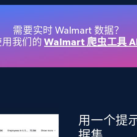
Etsy
需要实时 Walmart 数据？
URL, Product id, Listing inventory id, Title, Rating,
使用我们的
Walmart 爬虫工具 A
Reviews count shop, Reviews count item, Initial
price, and more.
eCommerce
1.9K+
322+
立即购买
用一个提示词
Target
URL, Product id, Title, Product description,
据集
Rating, Reviews count, Initial price, Discount, and