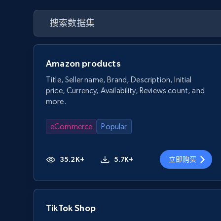
Amazon products
Title, Seller name, Brand, Description, Initial
price, Currency, Availability, Reviews count, and
more.
eCommerce
Popular
35.2K+
5.7K+
立即购买
TikTok Shop