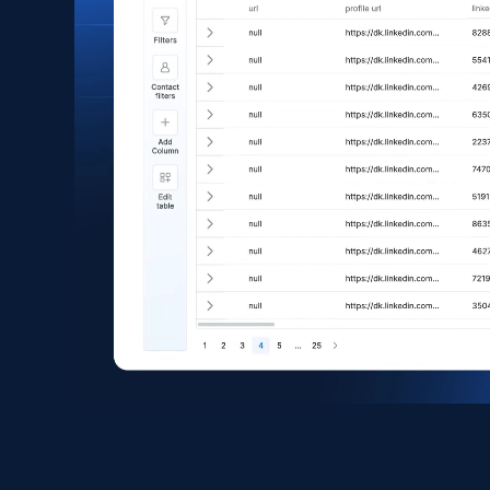
eCommerce
1.6K+
181+
立即购买
Zara - Products
Category id, Product id, Product name, Price,
Currency, Colour code, Colour, Description, and
more.
eCommerce
1.2K+
208+
立即购买