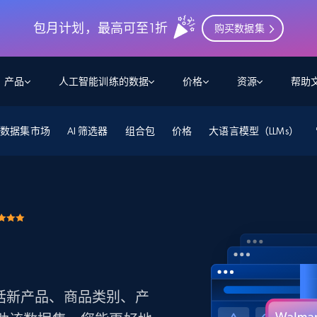
包月计划，最高可至1折
购买数据集
产品
人工智能训练的数据
价格
资源
帮助
数据集市场
智能体 WEB 执行
数据源
数据源
AI 筛选器
组合包
价格
大语言模型（LLMs）
数
数
资
学习中心
搜索及提取
抓取APIs
抓取APIs
起价
$1
$0.75/1k 记录条
请求
容
让 AI 应用具备搜索与爬取整个网络的能力
从 600+ 个网站获取实时数据
免费套餐
博客
领英
电商
社交媒体
ChatGPT
智能体浏览器
爬虫工作室定价
起价
爬虫工作室
练人形机
让智能体浏览网站并自动执行任务
$1/1k请求
案例研究
免费套餐
将任何网站转化为数据管道
亮数据 MCP
免费
起价
数据集
数据集
网络研讨会
站式工具包，全面解锁网页
请求
$250/100K 记录条
集
来自 600+ 个域名的预收集数据
起价
领英
电商
社交媒体
房地产
代理位置
缓存速递
$0.2/1k HTML
包括新产品、商品类别、产
缓存速递
实时网页数据，采集即交付