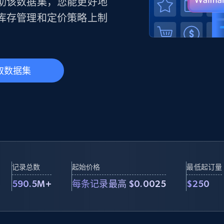
产品技术视频
助该数据集，您能更好地
库存管理和定价策略上制
起价
数据中心代理
$0.9/IP
B
静态ISP代理
130万+ 超高速静态住宅代理
取数据集
记录总数
起始价格
最低起订量
590.5M+
每条记录最高 $0.0025
$250