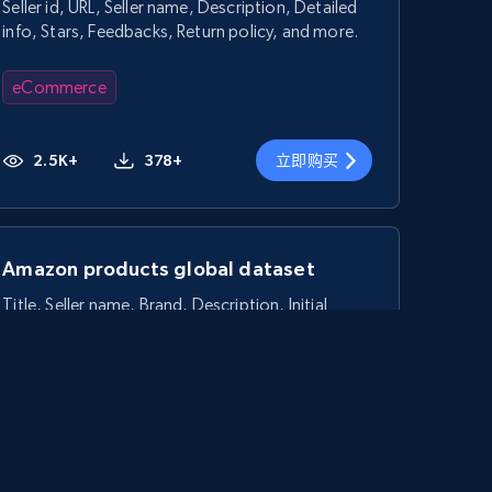
Seller id, URL, Seller name, Description, Detailed
info, Stars, Feedbacks, Return policy, and more.
eCommerce
2.5K+
378+
立即购买
Amazon products global dataset
Title, Seller name, Brand, Description, Initial
price, Currency, Availability, Reviews count, and
more.
eCommerce
2.1K+
375+
立即购买