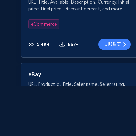
URL, Title, Available, Description, Currency, Initial
price, Final price, Discount percent, and more.
eCommerce
5.4K+
667+
立即购买
eBay
URL, Product id, Title, Seller name, Seller rating,
Seller reviews, Breadcrumbs, Root category, and
more.
eCommerce
2.5K+
359+
立即购买