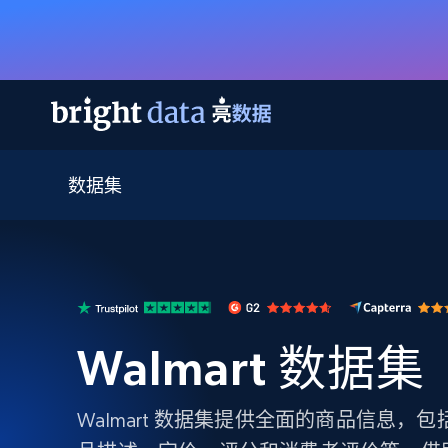
数据集
网页数据抓取 API
多模态训练
网页数据抓取 API
工具
网页解锁 API
视频与媒体数据
网页解锁 API
起价
$1/ 每1 次
告别封锁和验证码
获得取之不尽的视频，图片及更多内
免费套餐
第三方工具集成
Discover API
视频信息流——为 VLA 准备就绪
免费
起价
爬虫 API
$1/1k请求
始终在线的代理实时网页发现
获取持续、定向的网页视频，用于训
浏览器扩展
器人策略
搜索引擎结果页 API
搜索引擎 API
起价
Walmart 数据集
数据包
代理网络检查
按需获取多引擎搜索结果
$1/ 每1 次
免费套餐
为各行各业生成可直接用于LLM的数据
Google
Bing
Duckduckgo
Yandex
起价
网站地图
爬虫浏览器 API
爬虫浏览器 API
$5/GB
Walmart 数据集提供全面的商品信息，
键启动内置隐匿模式的远程浏览器