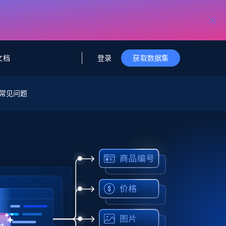
登录
文档
获取数据集
据与洞察
据及洞察
源
常见问题
公司
初创企业计划
零售情报
零售
新
起价
$2000/月
解锁实时电商洞察与AI驱动的业务推荐
洞察
联盟推荐
演示智能体
企业级数据服务
托管式数据
起价
为企业级数据收集量身定制
$1500/月
采集
信任中心
集成
Deep Lookup
测试版
Bright SDK
在海量级网页数据上运行复杂
查询