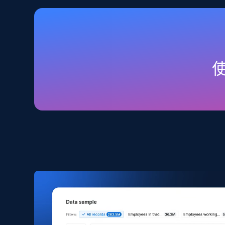
Home Depot US
URL, Domain, Country code, Model number, Sku,
Product id, Product name, Manufacturer, and
more.
eCommerce
2.1K+
353+
立即购买
Amazon products search
Asin, URL, Name, Sponsored, Initial price, Final
price, Currency, Sold, and more.