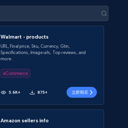
Walmart - products
URL, Final price, Sku, Currency, Gtin,
Specifications, Image urls, Top reviews, and
more.
eCommerce
5.6K+
875+
立即购买
Amazon sellers info