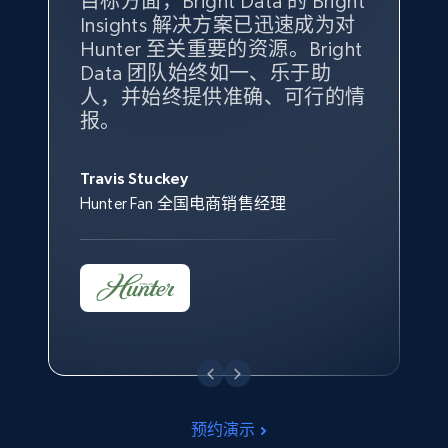
目标方面，Bright Data 的 Bright
持了我们公司的目标。每个产品
Insights，是因为它能够跟踪销
我们获得了对市场领域、产品、
Insights 解决方案已迅速成为对
类别的市场份额帮助我们以主要
售情况，并绘制对我们业务至关
竞争格局以及消费者行为趋势的
Hunter 至关重要的资源。Bright
竞争对手为基准，而供应商的销
重要的竞争产品类别图。
独特且全面的洞察。
Data 团队始终如一、乐于助
售情况则从战术上帮助我们的营
人，并始终提供准确、可行的情
销团队扩大产品种类。
Yael Fridman
Beverly Taylor
报。
Keter 的市场总监
Kingston Brass, Inc. 商品规划总监
Jonathan Lo
Travis Stuckey
Overstock 的客户战略与洞察总监
Hunter Fan 全国电商销售经理
预约演示