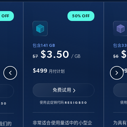
 OFF
50% OFF
包含141 GB
包含33
$3.50
$
B
$7
/ GB
$6
$499
$99
月付计划
免费试用
使用此促销代码
RESIGB50
使
B50
非常适合使用量适中的小型企
为具有
我们的