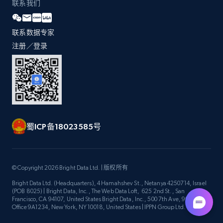
联系我们
联系数据专家
注册／登录
蜀ICP备18023585号
© Copyright 2026 Bright Data Ltd. | 版权所有
Bright Data Ltd. (Headquarters), 4 Hamahshev St., Netanya 4250714, Israel
(POB 8025) | Bright Data, Inc., The Web Data Loft, 625 2nd St., San
Francisco, CA 94107, United States Bright Data, Inc., 500 7th Ave, 9th Floor
Office 9A1234, New York, NY 10018, United States | IPPN Group Ltd.