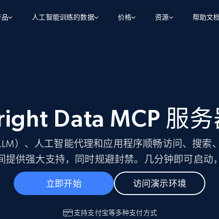
产品
人工智能训练的数据
价格
资源
帮助文
智能体 WEB 执行
数据源
数据源
数
数
资
学习中心
搜索及提取
抓取APIs
抓取APIs
起价
$1
$0.75/1k 记录条
请求
容
让 AI 应用具备搜索与爬取整个网络的能力
从 600+ 个网站获取实时数据
免费套餐
博客
领英
电商
社交媒体
ChatGPT
智能体浏览器
爬虫工作室定价
起价
right Data MCP 服
爬虫工作室
练人形机
让智能体浏览网站并自动执行任务
$1/1k请求
案例研究
免费套餐
将任何网站转化为数据管道
亮数据 MCP
免费
起价
数据集
数据集
网络研讨会
站式工具包，全面解锁网页
请求
$250/100K 记录条
LLM）、人工智能代理和应用程序顺畅访问、搜索
集
来自 600+ 个域名的预收集数据
起价
领英
电商
社交媒体
房地产
间提供强大支持，同时规避封禁。几分钟即可启动
代理位置
缓存速递
$0.2/1k HTML
缓存速递
实时网页数据，采集即交付
产品技术视频
立即开始
访问演示环境
支持
支付宝
等多种支付方式