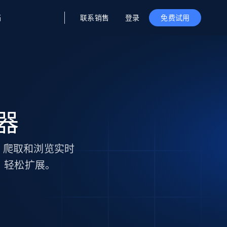
联系销售
登录
档
免费试用
据与洞察
据及洞察
源
公司
初创企业计划
零售情报
零售
新
起价
$2000/月
解锁实时电商洞察与AI驱动的业务推荐
洞察
联盟推荐
演示智能体
企业级数据服务
托管式数据
起价
务器
为企业级数据收集量身定制
$1500/月
采集
信任中心
集成
Deep Lookup
测试版
Bright SDK
在海量级网页数据上运行复杂
、爬取和浏览实时
查询
，轻松扩展。