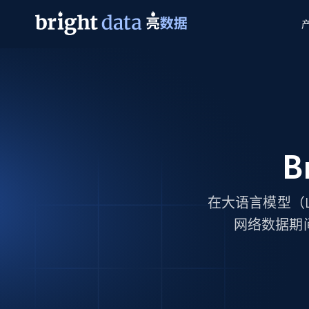
网页数据抓取 API
多模态训练
网页数据抓取 API
工具
网页解锁 API
视频与媒体数据
网页解锁 API
起价
$1/ 每1 次
告别封锁和验证码
获得取之不尽的视频，图片及更多内
免费套餐
第三方工具集成
Discover API
视频信息流——为 VLA 准备就绪
免费
起价
爬虫 API
B
$1/1k请求
始终在线的代理实时网页发现
获取持续、定向的网页视频，用于训
浏览器扩展
器人策略
搜索引擎结果页 API
搜索引擎 API
起价
数据包
代理网络检查
按需获取多引擎搜索结果
$1/ 每1 次
免费套餐
在大语言模型（
为各行各业生成可直接用于LLM的数据
Google
Bing
Duckduckgo
Yandex
起价
网络数据期
网站地图
爬虫浏览器 API
爬虫浏览器 API
$5/GB
键启动内置隐匿模式的远程浏览器
代理基础设施
代理服务