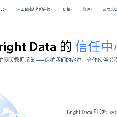
产品
人工智能训练的数据
价格
资源
帮助文
智能体 WEB 执行
数据源
数据源
数
数
资
学习中心
搜索及提取
抓取APIs
抓取APIs
right Data 的
信任中
起价
$1
$0.75/1k 记录条
请求
容
让 AI 应用具备搜索与爬取整个网络的能力
从 600+ 个网站获取实时数据
免费套餐
博客
领英
电商
社交媒体
ChatGPT
智能体浏览器
爬虫工作室定价
起价
爬虫工作室
的网页数据采集——保护我们的客户、合作伙伴以
练人形机
让智能体浏览网站并自动执行任务
$1/1k请求
案例研究
免费套餐
将任何网站转化为数据管道
亮数据 MCP
免费
起价
数据集
数据集
网络研讨会
站式工具包，全面解锁网页
请求
$250/100K 记录条
集
来自 600+ 个域名的预收集数据
起价
领英
电商
社交媒体
房地产
代理位置
缓存速递
$0.2/1k HTML
缓存速递
实时网页数据，采集即交付
产品技术视频
Bright Data 