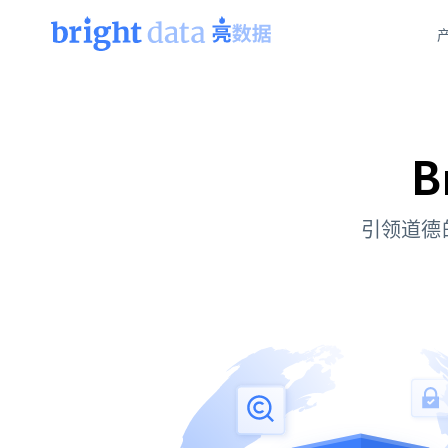
网页数据抓取 API
多模态训练
网页数据抓取 API
工具
网页解锁 API
视频与媒体数据
网页解锁 API
B
起价
$1/ 每1 次
告别封锁和验证码
获得取之不尽的视频，图片及更多内
免费套餐
第三方工具集成
Discover API
视频信息流——为 VLA 准备就绪
免费
起价
爬虫 API
引领道德
$1/1k请求
始终在线的代理实时网页发现
获取持续、定向的网页视频，用于训
浏览器扩展
器人策略
搜索引擎结果页 API
搜索引擎 API
起价
数据包
代理网络检查
按需获取多引擎搜索结果
$1/ 每1 次
免费套餐
为各行各业生成可直接用于LLM的数据
Google
Bing
Duckduckgo
Yandex
起价
网站地图
爬虫浏览器 API
爬虫浏览器 API
$5/GB
键启动内置隐匿模式的远程浏览器
代理基础设施
代理服务