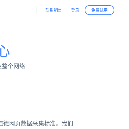
联系销售
登录
档
免费试用
据与洞察
据及洞察
源
公司
初创企业计划
零售情报
零售
心
新
起价
$2000/月
解锁实时电商洞察与AI驱动的业务推荐
洞察
联盟推荐
演示智能体
企业级数据服务
托管式数据
起价
及整个网络
为企业级数据收集量身定制
$1500/月
采集
信任中心
集成
Deep Lookup
测试版
Bright SDK
在海量级网页数据上运行复杂
查询
引领制定道德网页数据采集标准。我们