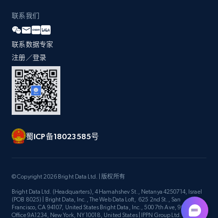
联系我们
联系数据专家
注册／登录
蜀ICP备18023585号
© Copyright 2026 Bright Data Ltd. | 版权所有
Bright Data Ltd. (Headquarters), 4 Hamahshev St., Netanya 4250714, Israel
(POB 8025) | Bright Data, Inc., The Web Data Loft, 625 2nd St., San
Francisco, CA 94107, United States Bright Data, Inc., 500 7th Ave, 9th Floor
Office 9A1234, New York, NY 10018, United States | IPPN Group Ltd.