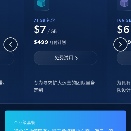
71 GB 包含
166 G
$7
$6
/ GB
$499
$99
月付计划
免费试用
诺。
专为寻求扩大运营的团队量身
为具有
定制
队设计
企业级套餐