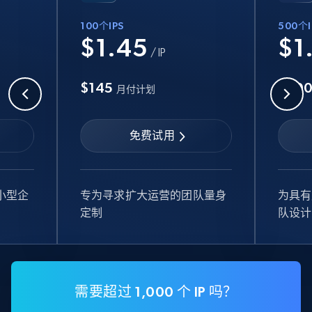
100个IPS
500个I
$1.45
$1
/ IP
$145
$70
月付计划
免费试用
小型企
专为寻求扩大运营的团队量身
为具有
定制
队设计
需要超过 1,000 个 IP 吗？