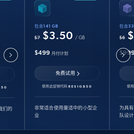
包含141 GB
包含33
$3.50
$
B
$7
/ GB
$6
$499
$99
月付计划
免费试用
使用此促销代码
RESIGB50
使
B50
非常适合使用量适中的小型企
为具有
我们的
业
队设计