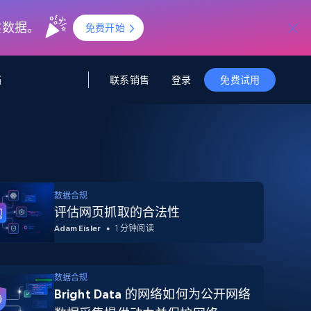
实数据。
免费开始
联系销售
登录
档
免费试用
据与洞察
据及洞察
源
公司
初创企业计划
零售情报
零售
新
起价
$2000/月
解锁实时电商洞察与AI驱动的业务推荐
洞察
联盟推荐
演示智能体
数据合规
企业级数据服务
托管式数据
起价
评估网页抓取的合法性
为企业级数据收集量身定制
$1500/月
采集
信任中心
Adam Eisler
1 分钟阅读
集成
Deep Lookup
测试版
Bright SDK
在海量级网页数据上运行复杂
查询
数据合规
Bright Data 的网络如何为公开网络