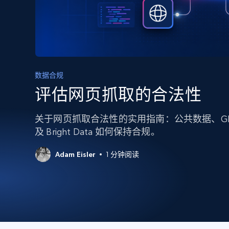
代理基础设施
代理服务
动态代理
起价
$5
$2.5/G
免费套餐
动态代理
5折
超40000万 万高速真人住宅代理
起价
ISP 代理
数据合规
$1.3/IP
数据中心代理
评估网页抓取的合法性
用于数据获取的高速代理
关于网页抓取合法性的实用指南：公共数据、GD
及 Bright Data 如何保持合规。
Adam Eisler
1 分钟阅读