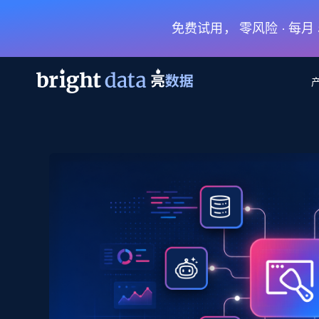
免费试用， 零风险 · 每
网页数据抓取 API
多模态训练
网页数据抓取 API
工具
网页解锁 API
视频与媒体数据
网页解锁 API
起价
$1/ 每1 次
告别封锁和验证码
获得取之不尽的视频，图片及更多内
免费套餐
第三方工具集成
Discover API
视频信息流——为 VLA 准备就绪
免费
起价
爬虫 API
$1/1k请求
始终在线的代理实时网页发现
获取持续、定向的网页视频，用于训
浏览器扩展
器人策略
搜索引擎结果页 API
搜索引擎 API
起价
数据包
代理网络检查
按需获取多引擎搜索结果
$1/ 每1 次
免费套餐
为各行各业生成可直接用于LLM的数据
Google
Bing
Duckduckgo
Yandex
起价
网站地图
爬虫浏览器 API
爬虫浏览器 API
$5/GB
键启动内置隐匿模式的远程浏览器