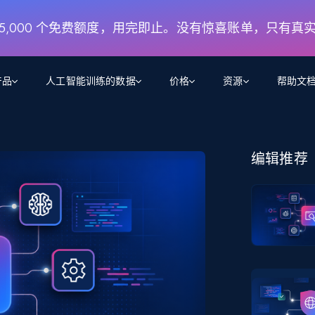
月 5,000 个免费额度，用完即止。没有惊喜账单，只有真
产品
人工智能训练的数据
价格
资源
帮助文
智能体 WEB 执行
数据源
数据源
数
数
资
学习中心
编辑推荐
搜索及提取
抓取APIs
抓取APIs
起价
$1
$0.75/1k 记录条
请求
容
让 AI 应用具备搜索与爬取整个网络的能力
从 600+ 个网站获取实时数据
免费套餐
博客
领英
电商
社交媒体
ChatGPT
智能体浏览器
爬虫工作室定价
起价
爬虫工作室
练人形机
让智能体浏览网站并自动执行任务
$1/1k请求
案例研究
免费套餐
将任何网站转化为数据管道
亮数据 MCP
免费
起价
数据集
数据集
网络研讨会
站式工具包，全面解锁网页
请求
$250/100K 记录条
集
来自 600+ 个域名的预收集数据
起价
领英
电商
社交媒体
房地产
代理位置
缓存速递
$0.2/1k HTML
缓存速递
实时网页数据，采集即交付