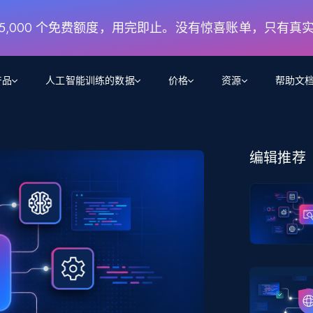
月 5,000 个免费额度，用完即止。没有惊喜账单，只有真
产品
人工智能训练的数据
价格
资源
帮助文
智能体 WEB 执行
数据源
数据源
数
数
资
学习中心
编辑推荐
搜索及提取
抓取APIs
抓取APIs
起价
$1
$0.75/1k 记录条
请求
容
让 AI 应用具备搜索与爬取整个网络的能力
从 600+ 个网站获取实时数据
免费套餐
博客
领英
电商
社交媒体
ChatGPT
智能体浏览器
爬虫工作室定价
起价
爬虫工作室
练人形机
让智能体浏览网站并自动执行任务
$1/1k请求
案例研究
免费套餐
将任何网站转化为数据管道
亮数据 MCP
免费
起价
数据集
数据集
网络研讨会
站式工具包，全面解锁网页
请求
$250/100K 记录条
集
来自 600+ 个域名的预收集数据
起价
领英
电商
社交媒体
房地产
代理位置
缓存速递
$0.2/1k HTML
缓存速递
实时网页数据，采集即交付