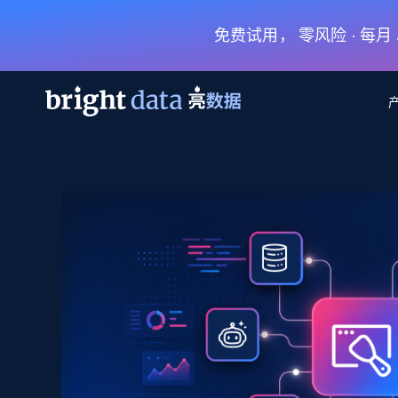
免费试用， 零风险 · 每
网页数据抓取 API
多模态训练
网页数据抓取 API
工具
网页解锁 API
视频与媒体数据
网页解锁 API
起价
$1/ 每1 次
告别封锁和验证码
获得取之不尽的视频，图片及更多内
免费套餐
第三方工具集成
Discover API
视频信息流——为 VLA 准备就绪
免费
起价
爬虫 API
$1/1k请求
始终在线的代理实时网页发现
获取持续、定向的网页视频，用于训
浏览器扩展
器人策略
搜索引擎结果页 API
搜索引擎 API
起价
数据包
代理网络检查
按需获取多引擎搜索结果
$1/ 每1 次
免费套餐
为各行各业生成可直接用于LLM的数据
Google
Bing
Duckduckgo
Yandex
起价
网站地图
爬虫浏览器 API
爬虫浏览器 API
$5/GB
键启动内置隐匿模式的远程浏览器