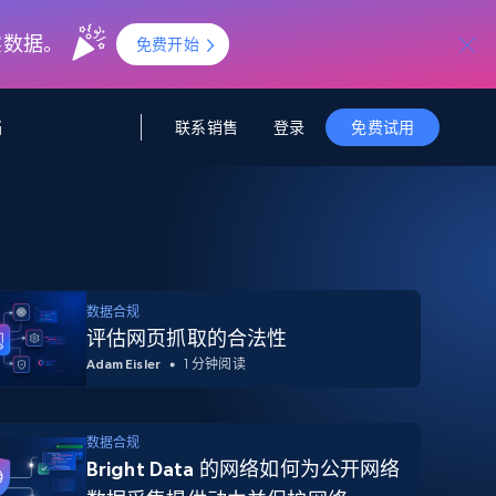
实数据。
免费开始
联系销售
登录
档
免费试用
据与洞察
据及洞察
源
公司
初创企业计划
零售情报
零售
新
起价
$2000/月
解锁实时电商洞察与AI驱动的业务推荐
洞察
联盟推荐
演示智能体
数据合规
企业级数据服务
托管式数据
起价
评估网页抓取的合法性
为企业级数据收集量身定制
$1500/月
采集
信任中心
Adam Eisler
1 分钟阅读
集成
Deep Lookup
测试版
Bright SDK
在海量级网页数据上运行复杂
查询
数据合规
Bright Data 的网络如何为公开网络