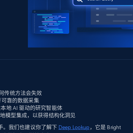
产品技术视频
起价
数据中心代理
$0.9/IP
B
静态ISP代理
130万+ 超高速静态住宅代理
何传统方法会失效
 以进行可靠的数据采集
面构建本地 AI 驱动的研究智能体
地模型集成，以获得结构化洞见
手。我们也建议你了解下
Deep Lookup
，它是 Bright