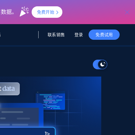
实数据。
免费开始
联系销售
登录
档
免费试用
据与洞察
据及洞察
源
公司
初创企业计划
零售情报
零售
新
起价
$2000/月
解锁实时电商洞察与AI驱动的业务推荐
洞察
联盟推荐
演示智能体
企业级数据服务
托管式数据
起价
为企业级数据收集量身定制
$1500/月
采集
信任中心
集成
Deep Lookup
测试版
Bright SDK
在海量级网页数据上运行复杂
查询