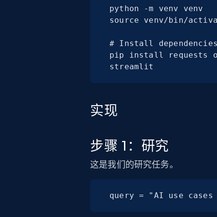
python -m venv venv

source venv/bin/activa
# Install dependencies
pip install requests o
streamlit
实现
步骤 1：研究
这是我们的研究任务。
query = "AI use cases