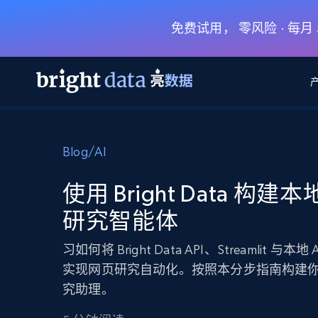
免费试用， 零风险 · 每
网页数据抓取 API
多模态训练
网页数据抓取 API
工具
Blog
/
AI
网页解锁 API
视频与媒体数据
网页解锁 API
起价
$1/ 每1 次
告别封锁和验证码
获得取之不尽的视频，图片及更多内
免费套餐
使用 Bright Data 构建
第三方工具集成
Discover API
视频信息流——为 VLA 准备就绪
免费
起价
研究智能体
爬虫 API
$1/1k请求
始终在线的代理实时网页发现
获取持续、定向的网页视频，用于训
浏览器扩展
器人策略
搜索引擎结果页 API
搜索引擎 API
起价
习如何将 Bright Data API、Streamlit 与本地
数据包
代理网络检查
按需获取多引擎搜索结果
$1/ 每1 次
免费套餐
为各行各业生成可直接用于LLM的数据
实现网页研究自动化。按照本分步指南构建
Google
Bing
Duckduckgo
Yandex
起价
网站地图
究助理。
爬虫浏览器 API
爬虫浏览器 API
$5/GB
键启动内置隐匿模式的远程浏览器