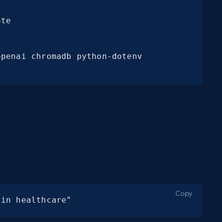
te



penai chromadb python-dotenv 
Copy
 in healthcare"