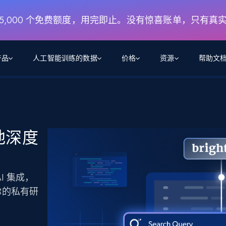
月 5,000 个免费额度，用完即止。没有惊喜账单，只有真
产品
人工智能训练的数据
价格
资源
帮助文
智能体 WEB 执行
数据源
数据源
数
数
资
学习中心
搜索及提取
抓取APIs
抓取APIs
起价
$1
$0.75/1k 记录条
请求
容
让 AI 应用具备搜索与爬取整个网络的能力
从 600+ 个网站获取实时数据
免费套餐
本地深度
博客
领英
电商
社交媒体
ChatGPT
智能体浏览器
爬虫工作室定价
起价
爬虫工作室
练人形机
让智能体浏览网站并自动执行任务
$1/1k请求
案例研究
免费套餐
将任何网站转化为数据管道
亮数据 MCP
免费
 AI 集成，
起价
数据集
数据集
网络研讨会
站式工具包，全面解锁网页
请求
$250/100K 记录条
集
你的私有研
来自 600+ 个域名的预收集数据
起价
领英
电商
社交媒体
房地产
代理位置
缓存速递
$0.2/1k HTML
缓存速递
实时网页数据，采集即交付