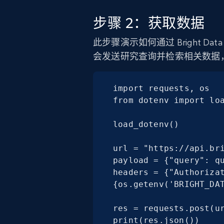
步骤 2：获取数据
此步骤演示如何通过 Bright D
会发送研究查询并检索相关数据，同
import requests, os

from dotenv import loa
load_dotenv()

url = "https://api.bri
payload = {"query": qu
headers = {"Authorizat
{os.getenv('BRIGHT_DAT
res = requests.post(ur
print(res.json())