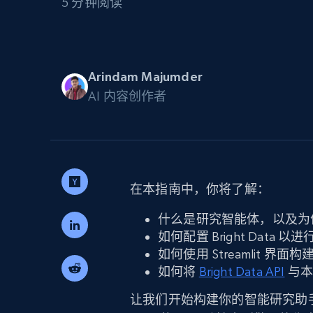
5 分钟阅读
代理基础设施
代理服务
动态代理
起价
$5
$2.5/G
免费套餐
Arindam Majumder
动态代理
5折
超40000万 万高速真人住宅代理
AI 内容创作者
起价
ISP 代理
$1.3/IP
数据中心代理
用于数据获取的高速代理
在本指南中，你将了解：
什么是研究智能体，以及为
如何配置 Bright Data
如何使用 Streamlit 界
如何将
Bright Data API
与本
让我们开始构建你的智能研究助