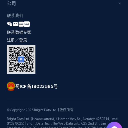
公司
联系我们
联系数据专家
注册／登录
蜀ICP备18023585号
© Copyright 2026 Bright Data Ltd. | 版权所有
Bright Data Ltd. (Headquarters), 4 Hamahshev St., Netanya 4250714, Israel
(POB 8025) | Bright Data, Inc., The Web Data Loft, 625 2nd St., San