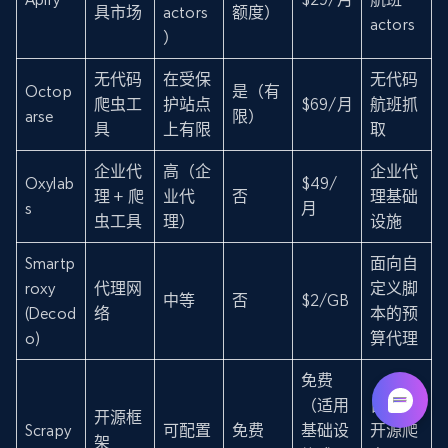
具市场
actors
额度）
actors
）
无代码
在受保
无代码
Octop
是（有
爬虫工
护站点
$69/月
航班抓
arse
限）
具
上有限
取
企业代
高（企
企业代
Oxylab
$49/
理 + 爬
业代
否
理基础
s
月
虫工具
理）
设施
Smartp
面向自
roxy
代理网
定义脚
中等
否
$2/GB
(Decod
络
本的预
o)
算代理
免费
（适用
自定义
开源框
Scrapy
可配置
免费
基础设
开源爬
架