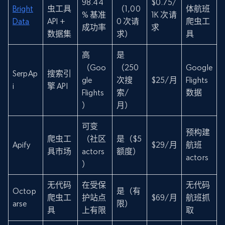
98.44
$0.75/
Bright
虫工具
（1,00
体航班
% 基准
1K 次请
Data
API +
0 次请
爬虫工
成功率
求
数据集
求）
具
高
是
（Goo
（250
Google
SerpAp
搜索引
gle
次搜
$25/月
Flights
i
擎 API
Flights
索/
数据
）
月）
可变
预构建
爬虫工
（社区
是（$5
Apify
$29/月
航班
具市场
actors
额度）
actors
）
无代码
在受保
无代码
Octop
是（有
爬虫工
护站点
$69/月
航班抓
arse
限）
具
上有限
取