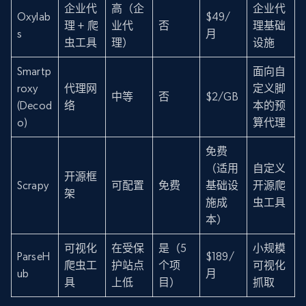
企业代
高（企
企业代
Oxylab
$49/
理 + 爬
业代
否
理基础
s
月
虫工具
理）
设施
Smartp
面向自
roxy
代理网
定义脚
中等
否
$2/GB
(Decod
络
本的预
o)
算代理
免费
（适用
自定义
开源框
Scrapy
可配置
免费
基础设
开源爬
架
施成
虫工具
本）
可视化
在受保
是（5
小规模
ParseH
$189/
爬虫工
护站点
个项
可视化
ub
月
具
上低
目）
抓取