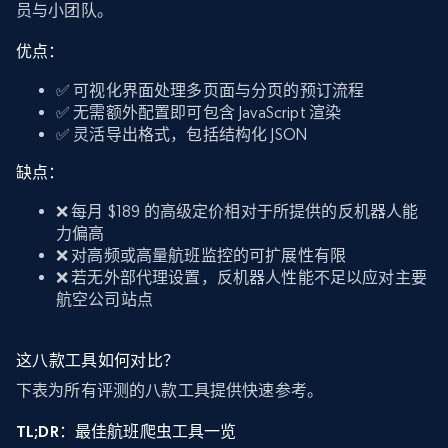
员与小团队。
优点：
✅ 可视化界面处理多页面与分页的预订流程
✅ 无需额外配置即可包含 JavaScript 渲染
✅ 灵活导出格式，包括结构化 JSON
缺点：
❌ 每月 $189 的高级定价相对于所提供的反机器人能
力偏高
❌ 对高频或高量航班监控的可扩展性有限
❌ 若无外部代理设置，反机器人性能不足以应对主要
航空公司站点
这八款工具如何对比？
下表为所有评测的八款工具提供快速参考。
TL;DR：最佳航班爬虫工具一览