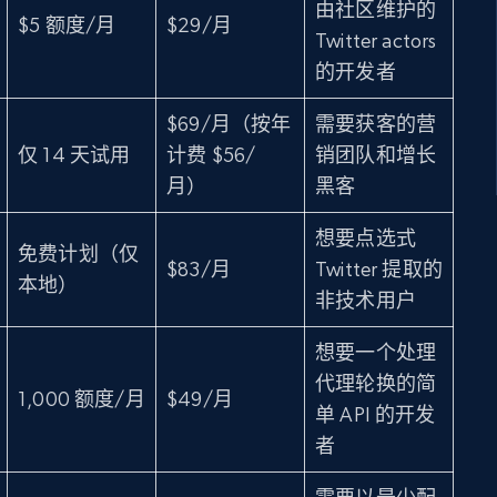
由社区维护的
$5 额度/月
$29/月
Twitter actors
的开发者
$69/月（按年
需要获客的营
仅 14 天试用
计费 $56/
销团队和增长
月）
黑客
想要点选式
免费计划（仅
$83/月
Twitter 提取的
本地）
非技术用户
想要一个处理
代理轮换的简
1,000 额度/月
$49/月
单 API 的开发
者