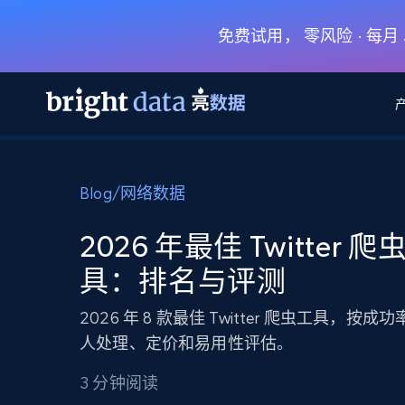
免费试用， 零风险 · 每
网页数据抓取 API
多模态训练
网页数据抓取 API
工具
Blog
/
网络数据
网页解锁 API
视频与媒体数据
网页解锁 API
起价
$1/ 每1 次
告别封锁和验证码
获得取之不尽的视频，图片及更多内
免费套餐
2026 年最佳 Twitter 爬
第三方工具集成
Discover API
视频信息流——为 VLA 准备就绪
免费
起价
具：排名与评测
爬虫 API
$1/1k请求
始终在线的代理实时网页发现
获取持续、定向的网页视频，用于训
浏览器扩展
器人策略
搜索引擎结果页 API
搜索引擎 API
起价
2026 年 8 款最佳 Twitter 爬虫工具，按
数据包
代理网络检查
按需获取多引擎搜索结果
$1/ 每1 次
免费套餐
为各行各业生成可直接用于LLM的数据
人处理、定价和易用性评估。
Google
Bing
Duckduckgo
Yandex
起价
网站地图
爬虫浏览器 API
爬虫浏览器 API
$5/GB
3 分钟阅读
键启动内置隐匿模式的远程浏览器