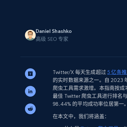
代理基础设施
代理服务
动态代理
起价
$5
$2.5/G
免费套餐
Daniel Shashko
动态代理
5折
超40000万 万高速真人住宅代理
高级 SEO 专家
起价
ISP 代理
$1.3/IP
数据中心代理
用于数据获取的高速代理
Twitter/X 每天生成超过
5 亿条
的实时数据来源之一。自 2023 年
爬虫工具需求激增。本指南按成功率
最佳 Twitter 爬虫工具进行排名
98.44% 的平均成功率位居第一
在本文中，我们将涵盖：