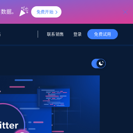
实数据。
免费开始
联系销售
登录
档
免费试用
据与洞察
据及洞察
源
公司
初创企业计划
零售情报
零售
新
起价
$2000/月
解锁实时电商洞察与AI驱动的业务推荐
洞察
联盟推荐
演示智能体
企业级数据服务
托管式数据
起价
为企业级数据收集量身定制
$1500/月
采集
信任中心
集成
Deep Lookup
测试版
Bright SDK
在海量级网页数据上运行复杂
查询