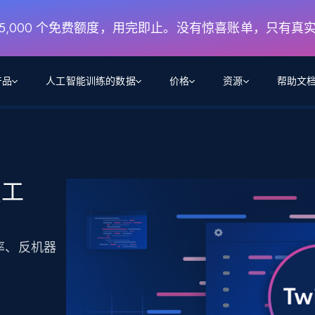
月 5,000 个免费额度，用完即止。没有惊喜账单，只有真
产品
人工智能训练的数据
价格
资源
帮助文
智能体 WEB 执行
数据源
数据源
数
数
资
学习中心
搜索及提取
抓取APIs
抓取APIs
起价
$1
$0.75/1k 记录条
请求
容
让 AI 应用具备搜索与爬取整个网络的能力
从 600+ 个网站获取实时数据
免费套餐
虫工
博客
领英
电商
社交媒体
ChatGPT
智能体浏览器
爬虫工作室定价
起价
爬虫工作室
练人形机
让智能体浏览网站并自动执行任务
$1/1k请求
案例研究
免费套餐
将任何网站转化为数据管道
亮数据 MCP
免费
成功率、反机器
起价
数据集
数据集
网络研讨会
站式工具包，全面解锁网页
请求
$250/100K 记录条
集
来自 600+ 个域名的预收集数据
起价
领英
电商
社交媒体
房地产
代理位置
缓存速递
$0.2/1k HTML
缓存速递
实时网页数据，采集即交付