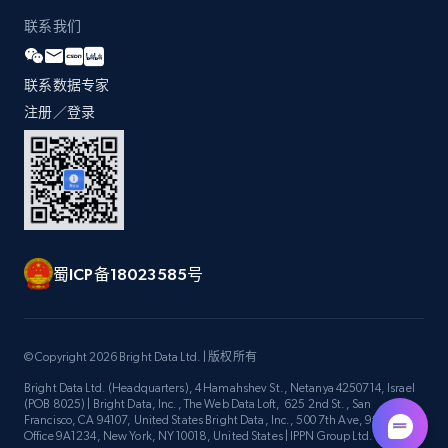
联系我们
联系数据专家
注册／登录
蜀ICP备18023585号
© Copyright 2026 Bright Data Ltd. | 版权所有
Bright Data Ltd. (Headquarters), 4 Hamahshev St., Netanya 4250714, Israel
(POB 8025) | Bright Data, Inc., The Web Data Loft, 625 2nd St., San
Francisco, CA 94107, United States Bright Data, Inc., 500 7th Ave, 9th Floor
Office 9A1234, New York, NY 10018, United States | IPPN Group Ltd.