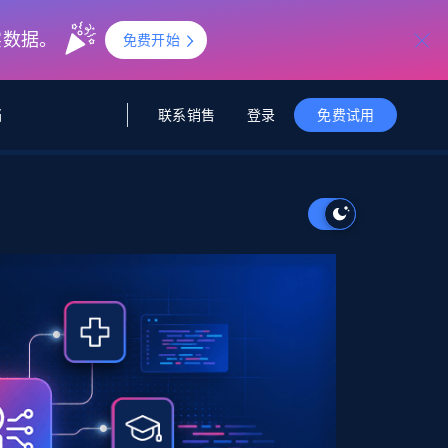
实数据。
免费开始
联系销售
登录
档
免费试用
据与洞察
据及洞察
源
公司
初创企业计划
零售情报
零售
新
起价
$2000/月
解锁实时电商洞察与AI驱动的业务推荐
洞察
联盟推荐
演示智能体
企业级数据服务
托管式数据
起价
为企业级数据收集量身定制
$1500/月
采集
信任中心
集成
Deep Lookup
测试版
Bright SDK
在海量级网页数据上运行复杂
查询