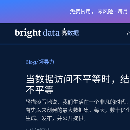
免费试用， 零风险 · 每
网页数据抓取 API
多模态训练
网页数据抓取 API
工具
Blog
/
领导力
网页解锁 API
视频与媒体数据
网页解锁 API
起价
$1/ 每1 次
告别封锁和验证码
获得取之不尽的视频，图片及更多内
免费套餐
当数据访问不平等时，结
第三方工具集成
Discover API
视频信息流——为 VLA 准备就绪
免费
起价
不平等
爬虫 API
$1/1k请求
始终在线的代理实时网页发现
获取持续、定向的网页视频，用于训
浏览器扩展
器人策略
搜索引擎结果页 API
搜索引擎 API
起价
轻描淡写地说，我们生活在一个非凡的时代
数据包
代理网络检查
按需获取多引擎搜索结果
$1/ 每1 次
免费套餐
为各行各业生成可直接用于LLM的数据
有史以来创建的最大数据集。每天，数十亿
Google
Bing
Duckduckgo
Yandex
起价
网站地图
生成、发布，并公开提供。
爬虫浏览器 API
爬虫浏览器 API
$5/GB
键启动内置隐匿模式的远程浏览器