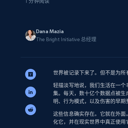
1 分钟阅读
代理基础设施
代理服务
动态代理
起价
$5
$2.5/G
免费套餐
Dana Mazia
动态代理
5折
超40000万 万高速真人住宅代理
The Bright Initiative 总经理
起价
ISP 代理
$1.3/IP
数据中心代理
用于数据获取的高速代理
世界被记录下来了。但不是为所
轻描淡写地说，我们生活在一个
集。每天，数十亿个数据点被生
明、行为模式，以及伤害的早期
这些信息确实存在。它就在外面
化它，并在现实世界中真正使用