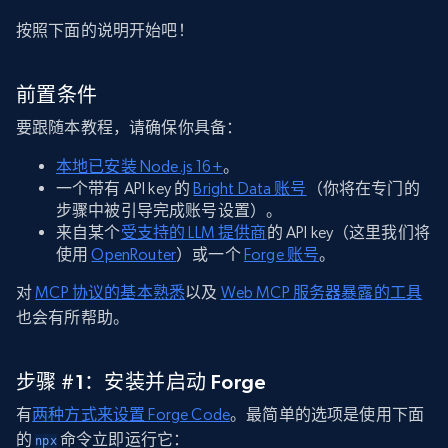
按照下面的说明开始吧！
前置条件
要跟随本教程，请确保你具备：
本地已安装 Node.js 16+
。
一个带有 API key 的
Bright Data 账号
（你将在专门的
步骤中被引导完成账号设置）。
来自某个
受支持的 LLM 提供商
的 API key（这里我们将
使用
OpenRouter
）或一个
Forge 账号
。
对
MCP 协议的基本熟悉
以及
Web MCP 服务器暴露的工具
也会有所帮助。
步骤 #1：安装并启动 Forge
有
两种方式来设置 Forge Code
。最简单的选项是使用下面
的
命令立即运行它：
npx