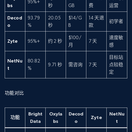
95%+
bs
秒
GB
费
运营
Decod
93.79
20.05
$14/G
14 天退
初学者
o
%
秒
B
款
$100/
速度敏
Zyte
95%+
约 2 秒
7 天
月
感
目标站
NetNu
80.82
9.71 秒
需咨询
7 天
点较稳
t
%
定
功能对比
Bright
Oxyla
Decod
NetNu
功能
Zyte
Data
bs
o
t