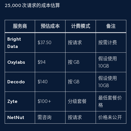
25,000 次请求的成本估算
服务商
预估成本
计费模式
备注
Bright
$37.50
按请求
按需计费
Data
假设使用
Oxylabs
$94
按 GB
10GB
假设使用
Decodo
$140
按 GB
10GB
最低套餐价
Zyte
$100+
分级套餐
格
NetNut
需咨询
按请求
价格未公开