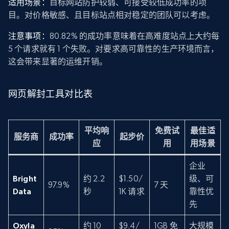
适用场景：
目标网站防护较弱、可接受较低成功率的项
目。对价格敏感、且目标站点相对稳定的团队可以考虑。
注意事项：
80.82% 的成功率意味着在高难度站点上大约每
5 个请求就有 1 个失败。对要求高可靠性的生产环境而言，
这会带来显著的运维开销。
网页解封工具对比表
平均响
免费试
最佳适
服务商
成功率
起步价
应
用
用场景
企业
Bright
约 2.2
$1.50/
级、可
97.9%
7 天
Data
秒
1K 请求
靠性优
先
Oxyla
约 10
$9.4/
1GB 免
大规模