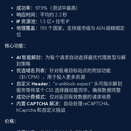
成功率：
97.9%（测试中最高）
响应时间：
平均约 2.2 秒
IP 资源池：
1.5 亿+ 住宅 IP
地理覆盖：
195 个国家，支持城市级与 ASN 级精细定
位
核心功能：
AI 智能解封：
为每个请求自动选择最优代理类型与解
封策略
优选域名列表：
针对极难目标站点的附加功能
（$1/CPM），用于投入更多资源
自定义 Header：
“x-unblock-expect” 头可指示解封
服务等待某个 CSS 选择器加载完毕，确保数据完整
成功计费模式：
仅对返回有效数据的请求收费
内置 CAPTCHA 解决：
自动处理 reCAPTCHA、
hCaptcha 和自定义挑战
价格：