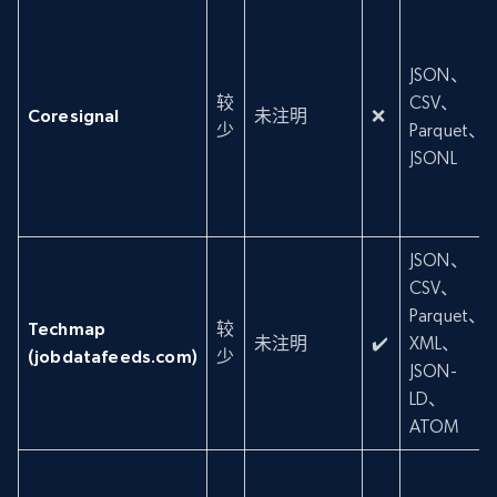
JSON、
较
CSV、
Coresignal
未注明
❌
少
Parquet、
JSONL
JSON、
CSV、
Parquet、
Techmap
较
未注明
✔️
XML、
(jobdatafeeds.com)
少
JSON-
LD、
ATOM