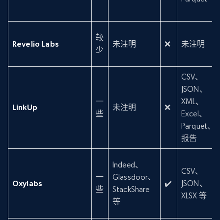
较
Revelio Labs
未注明
❌
未注明
少
CSV、
JSON、
一
XML、
LinkUp
未注明
❌
些
Excel、
Parquet、
报告
Indeed、
CSV、
一
Glassdoor、
Oxylabs
✔️
JSON、
些
StackShare
XLSX 等
等