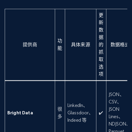
更
新
数
据
功
提供商
具体来源
的
数据格式
能
抓
取
选
项
JSON、
CSV、
LinkedIn、
很
JSON
Bright Data
Glassdoor、
✔️
多
Lines、
Indeed 等
NDJSON、
Parquet