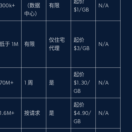
起价
300k+
（数据
有限
N/A
$1/GB
中心）
仅住宅
起价
低于 1M
有限
N/A
代理
$3/GB
起价
70M+
1 周
是
$1.30/
N/A
GB
起价
1.6M+
按请求
是
$4.90/
N/A
GB