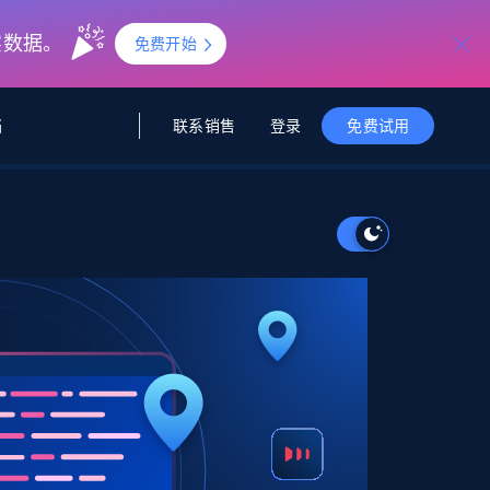
实数据。
免费开始
联系销售
登录
档
免费试用
据与洞察
据及洞察
源
公司
初创企业计划
零售情报
零售
新
起价
$2000/月
解锁实时电商洞察与AI驱动的业务推荐
洞察
联盟推荐
演示智能体
企业级数据服务
托管式数据
起价
为企业级数据收集量身定制
$1500/月
采集
信任中心
集成
Deep Lookup
测试版
Bright SDK
在海量级网页数据上运行复杂
查询