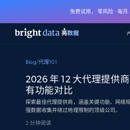
免费试用， 零风险 · 每
网页数据抓取 API
多模态训练
网页数据抓取 API
工具
Blog
/
代理101
网页解锁 API
视频与媒体数据
网页解锁 API
起价
$1/ 每1 次
告别封锁和验证码
获得取之不尽的视频，图片及更多内
免费套餐
2026 年 12 大代理提供
第三方工具集成
Discover API
视频信息流——为 VLA 准备就绪
免费
起价
有功能对比
爬虫 API
$1/1k请求
始终在线的代理实时网页发现
获取持续、定向的网页视频，用于训
浏览器扩展
器人策略
搜索引擎结果页 API
搜索引擎 API
起价
探索最佳代理提供商，涵盖关键功能、网络
数据包
代理网络检查
按需获取多引擎搜索结果
$1/ 每1 次
免费套餐
为各行各业生成可直接用于LLM的数据
强数据收集并绕过地理限制的顶级公司。
Google
Bing
Duckduckgo
Yandex
起价
网站地图
爬虫浏览器 API
爬虫浏览器 API
$5/GB
2 分钟阅读
键启动内置隐匿模式的远程浏览器