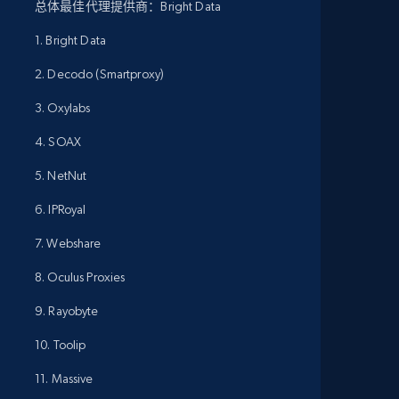
总体最佳代理提供商：Bright Data
1. Bright Data
2. Decodo (Smartproxy)
3. Oxylabs
4. SOAX
5. NetNut
6. IPRoyal
7. Webshare
8. Oculus Proxies
9. Rayobyte
10. Toolip
11. Massive