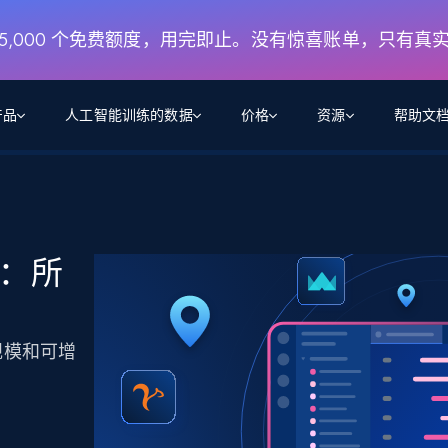
月 5,000 个免费额度，用完即止。没有惊喜账单，只有真
产品
人工智能训练的数据
价格
资源
帮助文
智能体 WEB 执行
数据源
数据源
数
数
资
学习中心
搜索及提取
抓取APIs
抓取APIs
起价
$1
$0.75/1k 记录条
请求
容
让 AI 应用具备搜索与爬取整个网络的能力
从 600+ 个网站获取实时数据
免费套餐
商：所
博客
领英
电商
社交媒体
ChatGPT
智能体浏览器
爬虫工作室定价
起价
爬虫工作室
练人形机
让智能体浏览网站并自动执行任务
$1/1k请求
案例研究
免费套餐
将任何网站转化为数据管道
亮数据 MCP
免费
规模和可增
起价
数据集
数据集
网络研讨会
站式工具包，全面解锁网页
请求
$250/100K 记录条
集
来自 600+ 个域名的预收集数据
起价
领英
电商
社交媒体
房地产
代理位置
缓存速递
$0.2/1k HTML
缓存速递
实时网页数据，采集即交付