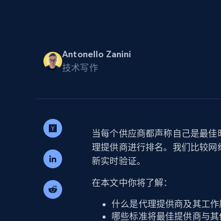
代理基础设施
代理服务
动态代理
起价
$5
$2.5/G
免费套餐
Antonello Zanini
动态代理
5折
超40000万 万高速真人住宅代理
技术写作
起价
ISP 代理
$1.3/IP
数据中心代理
用于数据获取的高速代理
当每个供应商都声称自己是最佳时
理提供商进行排名。我们比较网
新实时验证。
在本文中你将了解：
什么是代理提供商及其工作
哪些标准将最佳提供商与其