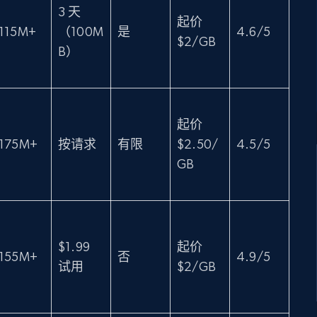
3 天
起价
115M+
（100M
是
4.6/5
$2/GB
B）
起价
175M+
按请求
有限
$2.50/
4.5/5
GB
$1.99
起价
155M+
否
4.9/5
试用
$2/GB