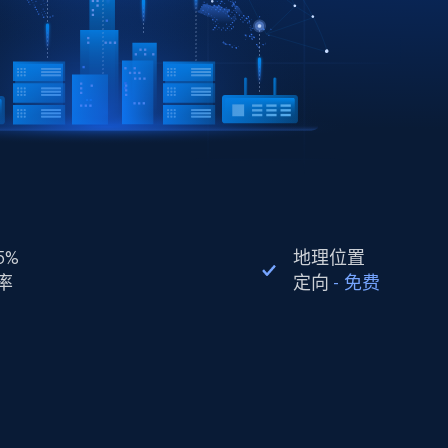
5%
地理位置
率
定向
-
免费