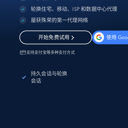
代理基础设施
轮换住宅、移动、ISP 和数据中心代理
代理服务
屡获殊荣的第一代理网络
动态代理
起价
$5
$2.5/G
免费套餐
动态代理
5折
开始免费试用
使用 Goo
超40000万 万高速真人住宅代理
起价
ISP 代理
$1.3/IP
数据中心代理
用于数据获取的高速代理
支持
支付宝
等多种支付方式
持久会话与轮换
会话