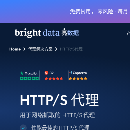
免费试用， 零风险 · 每
Home
代理解决方案
HTTP/S代理
网页数据抓取 API
多模态训练
网页数据抓取 API
工具
网页解锁 API
视频与媒体数据
网页解锁 API
起价
$1/ 每1 次
告别封锁和验证码
获得取之不尽的视频，图片及更多内
免费套餐
第三方工具集成
Discover API
视频信息流——为 VLA 准备就绪
免费
起价
爬虫 API
$1/1k请求
始终在线的代理实时网页发现
获取持续、定向的网页视频，用于训
浏览器扩展
器人策略
HTTP/S 代理
搜索引擎结果页 API
搜索引擎 API
起价
数据包
代理网络检查
按需获取多引擎搜索结果
$1/ 每1 次
免费套餐
为各行各业生成可直接用于LLM的数据
Google
Bing
Duckduckgo
Yandex
用于网络抓取的 HTTP/S 代理
起价
网站地图
爬虫浏览器 API
爬虫浏览器 API
$5/GB
键启动内置隐匿模式的远程浏览器
性能最佳的 HTTP/S 代理