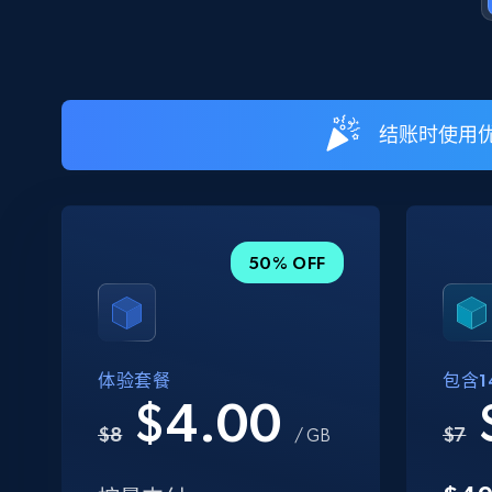
结账时使用优
50% OFF
体验套餐
包含14
$4.00
$8
$7
/ GB