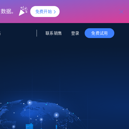
实数据。
免费开始
联系销售
登录
档
免费试用
据与洞察
据及洞察
源
公司
初创企业计划
零售情报
零售
新
起价
$2000/月
解锁实时电商洞察与AI驱动的业务推荐
洞察
联盟推荐
演示智能体
企业级数据服务
托管式数据
起价
为企业级数据收集量身定制
$1500/月
采集
信任中心
集成
Deep Lookup
测试版
Bright SDK
在海量级网页数据上运行复杂
查询