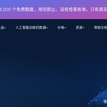
月 5,000 个免费额度，用完即止。没有惊喜账单，只有真
产品
人工智能训练的数据
价格
资源
帮助文
智能体 WEB 执行
数据源
数据源
数
数
资
学习中心
搜索及提取
抓取APIs
抓取APIs
起价
$1
$0.75/1k 记录条
请求
容
让 AI 应用具备搜索与爬取整个网络的能力
从 600+ 个网站获取实时数据
免费套餐
博客
领英
电商
社交媒体
ChatGPT
智能体浏览器
爬虫工作室定价
起价
爬虫工作室
练人形机
让智能体浏览网站并自动执行任务
$1/1k请求
案例研究
免费套餐
将任何网站转化为数据管道
亮数据 MCP
免费
起价
数据集
数据集
网络研讨会
站式工具包，全面解锁网页
请求
$250/100K 记录条
集
来自 600+ 个域名的预收集数据
起价
领英
电商
社交媒体
房地产
代理位置
缓存速递
$0.2/1k HTML
缓存速递
实时网页数据，采集即交付