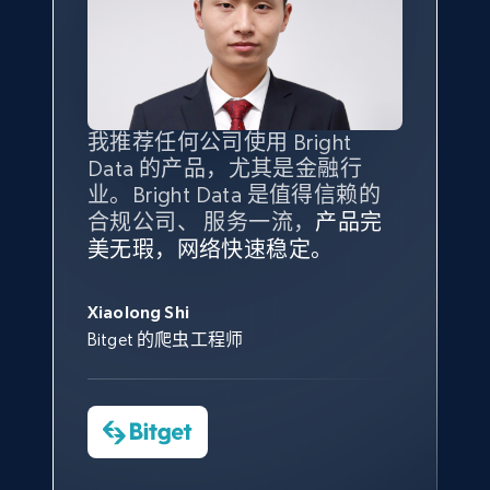
我推荐任何公司使用 Bright
最重要的是拥有
质量
最好、
数量
Data 的产品，尤其是金融行
最多的数据，而这正是 Bright
业。Bright Data 是值得信赖的
Data 和 tgndata 发挥作用的地
合规公司、 服务一流，
方。
产品完
Bright Data 拥有自有代理基础
根据我的使用体验，Bright Data
我们对与 Bright Data 的合作感
我们对 Bright Data 的
可靠性
印
美无瑕，网络快速稳定。
设施，助您持续获取网络数据。
的服务价值不可估量。Bright
到非常满意。各方面都很不错，
象深刻，对整体服务也非常满
此外，他们的网页解锁工具还能
Data 帮助我们采集了充足的公
网络非常稳定，而我们对其客户
意。我们与客户经理保持着定期
George Koutsoudopoulos
帮助您轻松绕过烦人的验证码
共网络数据以满足需求，并通过
服务和支持团队也非常认可。
沟通，他的协助对我们非常有帮
Xiaolong Shi
tgndata 的首席执行官 (CEO)
（CAPTCHA）。
其支持团队和开发团队，让我们
助。
Bitget 的爬虫工程师
对许多流程进行了优化。
Cheddi Rai
Nicholas Renotte
Yorgos Panzaris
AdRetreaver CEO
数据科学专家
Charmagne Cruz
Convert Group 的 CTO
—— Shopee Philippines Inc. 报告与分析、
点击观看
业务技术与定价负责人