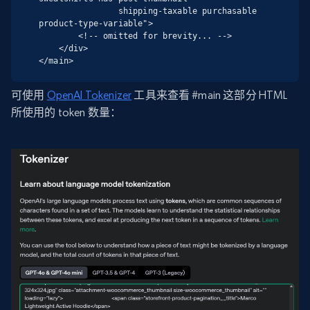
                shipping-taxable purchasable 
product-type-variable">

        <!-- omitted for brevity... -->

    </div>

</main>
可使用
OpenAI Tokenizer
工具来查看 #main 这部分 HTML
所使用的 token 数量：