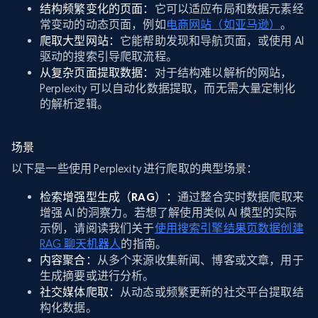
结构频繁变化的页面：
它可以适应布局和数据元素经
常变动的动态页面，例如
电商网站（如亚马逊）
。
爬取大型网站：
它能帮助发现和导航页面，或使用 AI
驱动的搜索引导爬取流程。
从复杂页面提取数据：
对于结构难以解析的网站，
Perplexity 可以自动化数据提取，而无需大量定制化
的解析逻辑。
场景
以下是一些使用 Perplexity 进行爬取的典型场景：
检索增强型生成（RAG）：
通过整合实时数据爬取来
增强 AI 的洞察力。若想了解使用类似 AI 模型的实际
示例，请阅读我们关于
使用搜索引擎结果页数据创建
RAG 聊天机器人
的指南。
内容聚合：
从多个来源收集新闻、博客或文章，用于
生成摘要或进行分析。
社交媒体爬取：
从动态或频繁更新的社交平台提取结
构化数据。