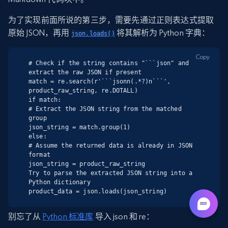
为了实现前面所说的第三步，需要先通过正则表达式提取
原始 JSON，再用
将其解析为 Python 字典：
json.loads()
Copy
# Check if the string contains "```json" and 
extract the raw JSON if present

match = re.search(r'```jsonn(.*?)n```', 
product_raw_string, re.DOTALL)

if match:

# Extract the JSON string from the matched 
group

json_string = match.group(1)

else:

# Assume the returned data is already in JSON 
format

json_string = product_raw_string

Try to parse the extracted JSON string into a 
Python dictionary

product_data = json.loads(json_string)
别忘了从
Python 标准库
导入 json 和 re：