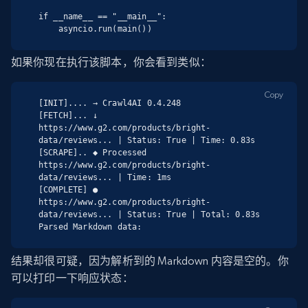
if __name__ == "__main__":

    asyncio.run(main())
如果你现在执行该脚本，你会看到类似：
Copy
[INIT].... → Crawl4AI 0.4.248

[FETCH]... ↓ 
https://www.g2.com/products/bright-
data/reviews... | Status: True | Time: 0.83s

[SCRAPE].. ◆ Processed 
https://www.g2.com/products/bright-
data/reviews... | Time: 1ms

[COMPLETE] ● 
https://www.g2.com/products/bright-
data/reviews... | Status: True | Total: 0.83s

Parsed Markdown data:
结果却很可疑，因为解析到的 Markdown 内容是空的。你
可以打印一下响应状态：