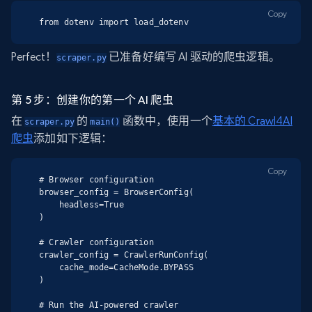
Copy
from dotenv import load_dotenv
Perfect！
已准备好编写 AI 驱动的爬虫逻辑。
scraper.py
第 5 步：创建你的第一个 AI 爬虫
在
的
函数中，使用一个
基本的 Crawl4AI
scraper.py
main()
爬虫
添加如下逻辑：
Copy
# Browser configuration

browser_config = BrowserConfig(

    headless=True

)

# Crawler configuration

crawler_config = CrawlerRunConfig(

    cache_mode=CacheMode.BYPASS

)

# Run the AI-powered crawler
