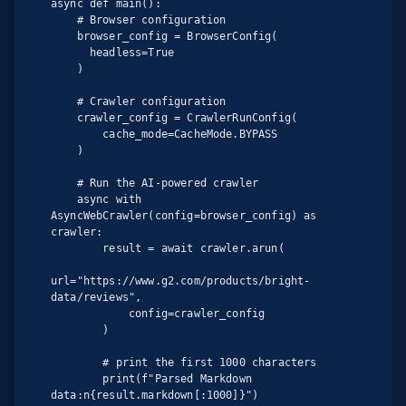
async def main():

    # Browser configuration

    browser_config = BrowserConfig(

      headless=True

    )

    # Crawler configuration

    crawler_config = CrawlerRunConfig(

        cache_mode=CacheMode.BYPASS

    )

    # Run the AI-powered crawler

    async with 
AsyncWebCrawler(config=browser_config) as 
crawler:

        result = await crawler.arun(

url="https://www.g2.com/products/bright-
data/reviews",

            config=crawler_config

        )

        # print the first 1000 characters

        print(f"Parsed Markdown 
data:n{result.markdown[:1000]}")
