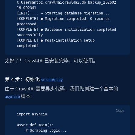
C:Usersantoz.crawl4aicrawl4ai.db.backup_202602
19_092341

[INIT].... → Starting database migration...

[COMPLETE] ● Migration completed. 0 records 
processed.

[COMPLETE] ● Database initialization completed 
successfully.

[COMPLETE] ● Post-installation setup 
completed!
太好了！Crawl4AI 已安装完毕，可以使用。
第 4 步：初始化
scraper.py
由于 Crawl4AI 需要异步代码，我们先创建一个基本的
脚本：
asyncio
Copy
import asyncio

async def main():

    # Scraping logic...
