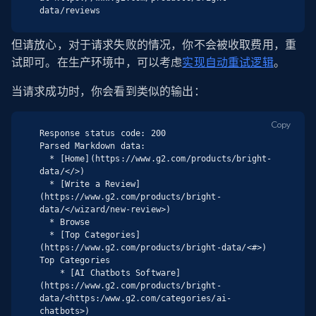
data/reviews
但请放心，对于请求失败的情况，你不会被收取费用，重
试即可。在生产环境中，可以考虑
实现自动重试逻辑
。
当请求成功时，你会看到类似的输出：
Copy
Response status code: 200

Parsed Markdown data:

  * [Home](https://www.g2.com/products/bright-
data/</>)

  * [Write a Review]
(https://www.g2.com/products/bright-
data/</wizard/new-review>)

  * Browse

  * [Top Categories]
(https://www.g2.com/products/bright-data/<#>)

Top Categories

    * [AI Chatbots Software]
(https://www.g2.com/products/bright-
data/<https:/www.g2.com/categories/ai-
chatbots>)
