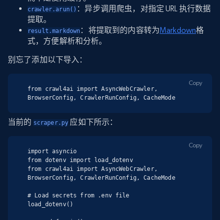
：异步调用爬虫，对指定 URL 执行数据
crawler.arun()
提取。
：将提取到的内容转为
Markdown
格
result.markdown
式，方便解析和分析。
别忘了添加以下导入：
Copy
from crawl4ai import AsyncWebCrawler, 
BrowserConfig, CrawlerRunConfig, CacheMode
当前的
应如下所示：
scraper.py
Copy
import asyncio

from dotenv import load_dotenv

from crawl4ai import AsyncWebCrawler, 
BrowserConfig, CrawlerRunConfig, CacheMode

# Load secrets from .env file

load_dotenv()
