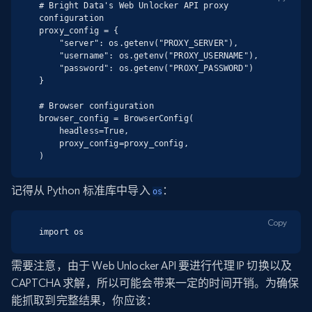
# Bright Data's Web Unlocker API proxy 
configuration

proxy_config = {

    "server": os.getenv("PROXY_SERVER"),

    "username": os.getenv("PROXY_USERNAME"),

    "password": os.getenv("PROXY_PASSWORD")

}

# Browser configuration

browser_config = BrowserConfig(

    headless=True,

    proxy_config=proxy_config,

)
记得从 Python 标准库中导入
：
os
Copy
import os
需要注意，由于 Web Unlocker API 要进行代理 IP 切换以及
CAPTCHA 求解，所以可能会带来一定的时间开销。为确保
能抓取到完整结果，你应该：