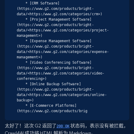
    * [CRM Software]
(https://www.g2.com/products/bright-
data/<https:/www.g2.com/categories/crm>)

    * [Project Management Software]
(https://www.g2.com/products/bright-
data/<https:/www.g2.com/categories/project-
management>)

    * [Expense Management Software]
(https://www.g2.com/products/bright-
data/<https:/www.g2.com/categories/expense-
management>)

    * [Video Conferencing Software]
(https://www.g2.com/products/bright-
data/<https:/www.g2.com/categories/video-
conferencing>)

    * [Online Backup Software]
(https://www.g2.com/products/bright-
data/<https:/www.g2.com/categories/online-
backup>)

    * [E-Commerce Platforms]
(https://www.g2.com/products/brig
太好了！这次 G2 返回了
状态码，表示没有被拦截，
200 OK
Crawl4AI 成功将 HTML 解析为 Markdown。