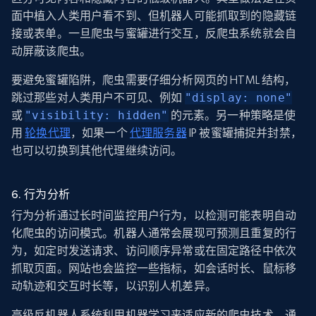
面中植入人类用户看不到、但机器人可能抓取到的隐藏链
接或表单。一旦爬虫与蜜罐进行交互，反爬虫系统就会自
动屏蔽该爬虫。
要避免蜜罐陷阱，爬虫需要仔细分析网页的 HTML 结构，
跳过那些对人类用户不可见、例如
"display: none"
或
"visibility: hidden"
的元素。另一种策略是使
用
轮换代理
，如果一个
代理服务器
IP 被蜜罐捕捉并封禁，
也可以切换到其他代理继续访问。
6. 行为分析
行为分析通过长时间监控用户行为，以检测可能表明自动
化爬虫的访问模式。机器人通常会展现可预测且重复的行
为，如定时发送请求、访问顺序异常或在固定路径中依次
抓取页面。网站也会监控一些指标，如会话时长、鼠标移
动轨迹和交互时长等，以识别人机差异。
高级反机器人系统利用机器学习来适应新的爬虫技术。通