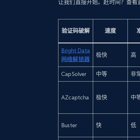
让我们直接开始。赶时间？查看
验证码破解
速度
Bright Data
极快
高
网络解锁器
CapSolver
中等
非
AZcaptcha
极快
中
Buster
快
低