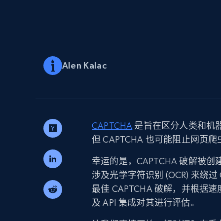
代理基础设施
代理服务
动态代理
起价
$5
$2.5/G
免费套餐
动态代理
5折
超40000万 万高速真人住宅代理
Alen Kalac
起价
ISP 代理
$1.3/IP
数据中心代理
用于数据获取的高速代理
CAPTCHA
是旨在区分人类和机
但 CAPTCHA 也可能阻止网
幸运的是，CAPTCHA 破解
涉及光学字符识别 (OCR) 来绕
最佳 CAPTCHA 破解，并根据
及 API 集成对其进行评估。