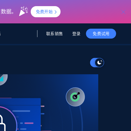
实数据。
免费开始
联系销售
登录
档
免费试用
据与洞察
据及洞察
源
公司
初创企业计划
零售情报
零售
新
起价
$2000/月
解锁实时电商洞察与AI驱动的业务推荐
洞察
联盟推荐
演示智能体
企业级数据服务
托管式数据
起价
为企业级数据收集量身定制
$1500/月
采集
信任中心
集成
Deep Lookup
测试版
Bright SDK
在海量级网页数据上运行复杂
查询