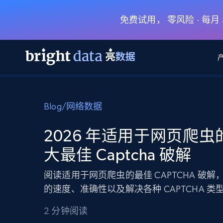
免费试用， 零风险 · 每
网页数据抓取 API
多模态训练
网页数据抓取 API
工具
Blog
/
网络数据
网页解锁 API
视频与媒体数据
网页解锁 API
起价
$1/ 每1 次
告别封锁和验证码
获得取之不尽的视频，图片及更多内
免费套餐
2026 年适用于网页爬虫的
第三方工具集成
Discover API
视频信息流——为 VLA 准备就绪
免费
起价
大最佳 Captcha 破解
爬虫 API
$1/1k请求
始终在线的代理实时网页发现
获取持续、定向的网页视频，用于训
浏览器扩展
器人策略
搜索引擎结果页 API
搜索引擎 API
起价
阅读适用于网页爬虫的最佳 CAPTCHA 破解
数据包
代理网络检查
按需获取多引擎搜索结果
$1/ 每1 次
免费套餐
为各行各业生成可直接用于LLM的数据
的速度、准确性以及解决各种 CAPTCHA 类
Google
Bing
Duckduckgo
Yandex
起价
网站地图
爬虫浏览器 API
爬虫浏览器 API
$5/GB
2 分钟阅读
键启动内置隐匿模式的远程浏览器