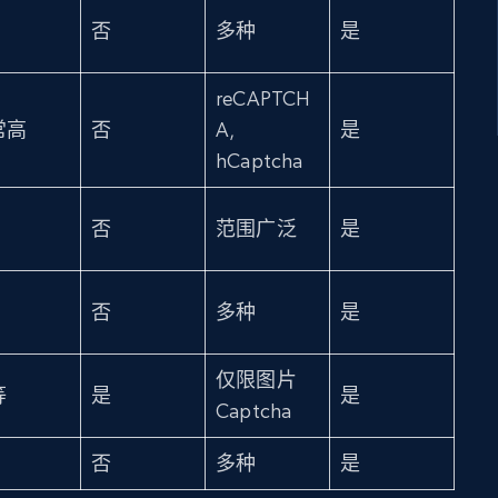
否
多种
是
reCAPTCH
常高
否
A,
是
hCaptcha
否
范围广泛
是
否
多种
是
仅限图片
等
是
是
Captcha
否
多种
是