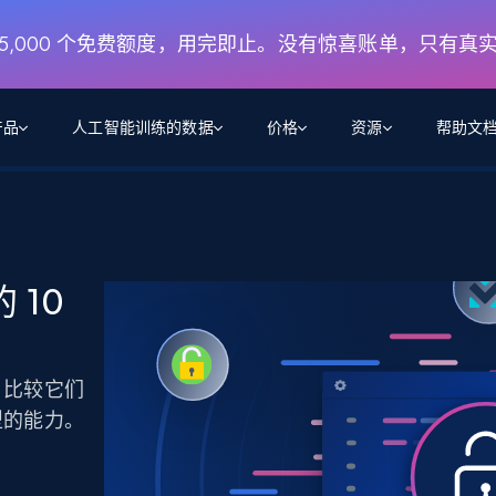
月 5,000 个免费额度，用完即止。没有惊喜账单，只有真
产品
人工智能训练的数据
价格
资源
帮助文
智能体 WEB 执行
数据源
数据源
数
数
资
学习中心
搜索及提取
抓取APIs
抓取APIs
起价
$1
$0.75/1k 记录条
请求
容
让 AI 应用具备搜索与爬取整个网络的能力
从 600+ 个网站获取实时数据
免费套餐
 10
博客
领英
电商
社交媒体
ChatGPT
智能体浏览器
爬虫工作室定价
起价
爬虫工作室
练人形机
让智能体浏览网站并自动执行任务
$1/1k请求
案例研究
免费套餐
将任何网站转化为数据管道
亮数据 MCP
免费
，比较它们
起价
数据集
数据集
网络研讨会
站式工具包，全面解锁网页
请求
$250/100K 记录条
集
型的能力。
来自 600+ 个域名的预收集数据
起价
领英
电商
社交媒体
房地产
代理位置
缓存速递
$0.2/1k HTML
缓存速递
实时网页数据，采集即交付