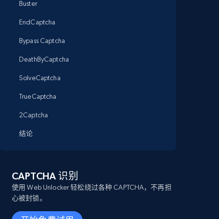
Buster
EndCaptcha
Bypass Captcha
DeathByCaptcha
SolveCaptcha
TrueCaptcha
2Captcha
结论
CAPTCHA 识别
使用 Web Unlocker 轻松绕过各种 CAPTCHA，不再担
心被封锁。