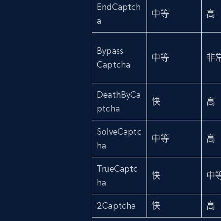
EndCaptch
中等
高
a
Bypass
中等
非
Captcha
DeathByCa
快
高
ptcha
SolveCaptc
中等
高
ha
TrueCaptc
快
中
ha
2Captcha
快
高