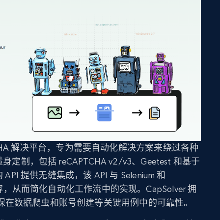
APTCHA 解决平台，专为需要自动化解决方案来绕过各种
制，包括 reCAPTCHA v2/v3、Geetest 和基于
PI 提供无缝集成，该 API 与 Selenium 和
兼容，从而简化自动化工作流中的实现。CapSolver 拥
保在数据爬虫和账号创建等关键用例中的可靠性。