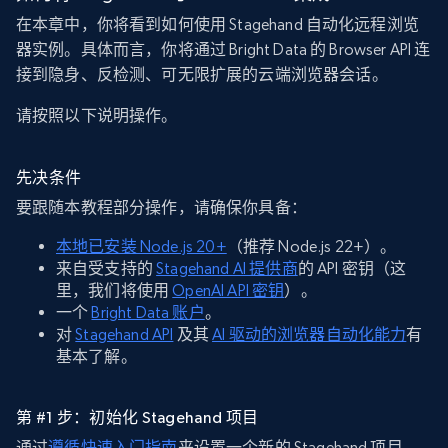
在本章中，你将看到如何使用 Stagehand 自动化远程浏览
器实例。具体而言，你将通过 Bright Data 的 Browser API 连
接到隐身、反检测、可无限扩展的云端浏览器会话。
请按照以下说明操作。
先决条件
要跟随本教程部分操作，请确保你具备：
本地已安装 Node.js 20+
（推荐 Node.js 22+）。
来自受支持的
Stagehand AI 提供商
的 API 密钥（这
里，我们将使用
OpenAI API 密钥
）。
一个
Bright Data 账户
。
对
Stagehand API
及其
AI 驱动的浏览器自动化能力
有
基本了解。
第 #1 步：初始化 Stagehand 项目
通过
遵循快速入门指南
来设置一个新的 Stagehand 项目。