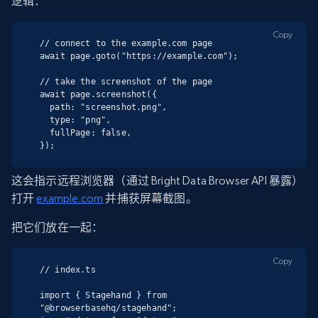
逻辑：
Copy
// connect to the example.com page

await page.goto("https://example.com");

// take the screenshot of the page

await page.screenshot({

  path: "screenshot.png",

  type: "png",

  fullPage: false,

});
这会指示远程浏览器（通过 Bright Data Browser API 暴露）
打开
example.com
并捕获屏幕截图。
把它们放在一起：
Copy
// index.ts

import { Stagehand } from 
"@browserbasehq/stagehand";
