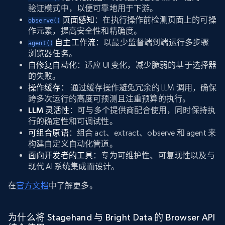
验证模式中，以便可靠地用于下游。
页面感知
：在执行操作前检测页面上的可操
observe()
作元素，提高安全性和精确度。
自主工作流
：以最少监督端到端运行多步骤
agent()
浏览器任务。
自修复自动化
：适应 UI 变化，减少脆弱的基于选择器
的失败。
操作缓存：
通过缓存操作避免冗余的 LLM 调用，确保
跨多次运行的高度可预测且注重预算的执行。
LLM 灵活性
：可与多个提供商配合使用，同时保持执
行的确定性和可调试性。
可组合原语
：组合 act、extract、observe 和 agent 来
构建自定义自动化管道。
面向开发者的工具
：专为可维护性、可复现性以及与
现代 AI 系统集成而设计。
在
官方文档
中了解更多。
为什么将 Stagehand 与 Bright Data 的 Browser API