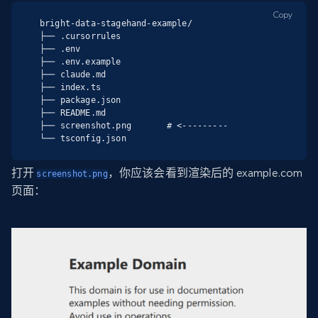
Copy
bright-data-stagehand-example/

├── .cursorrules

├── .env

├── .env.example

├── claude.md

├── index.ts

├── package.json

├── README.md

├── screenshot.png       # <---------

└── tsconfig.json
打开
，你应该会看到渲染后的 example.com
screenshot.png
页面：