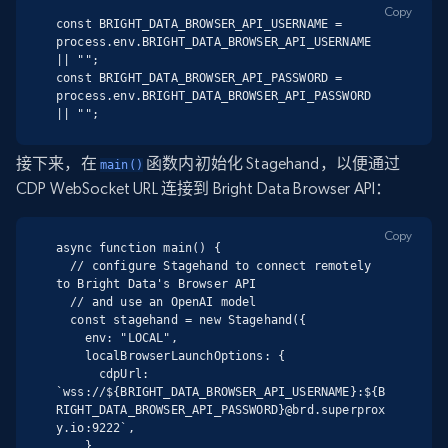
Copy
const BRIGHT_DATA_BROWSER_API_USERNAME = 
process.env.BRIGHT_DATA_BROWSER_API_USERNAME 
|| "";

const BRIGHT_DATA_BROWSER_API_PASSWORD = 
process.env.BRIGHT_DATA_BROWSER_API_PASSWORD 
|| "";
接下来，在
函数内初始化 Stagehand，以便通过
main()
CDP WebSocket URL 连接到 Bright Data Browser API：
Copy
async function main() {

  // configure Stagehand to connect remotely 
to Bright Data's Browser API

  // and use an OpenAI model

  const stagehand = new Stagehand({

    env: "LOCAL",

    localBrowserLaunchOptions: {

      cdpUrl: 
`wss://${BRIGHT_DATA_BROWSER_API_USERNAME}:${B
RIGHT_DATA_BROWSER_API_PASSWORD}@brd.superprox
y.io:9222`,

    },
