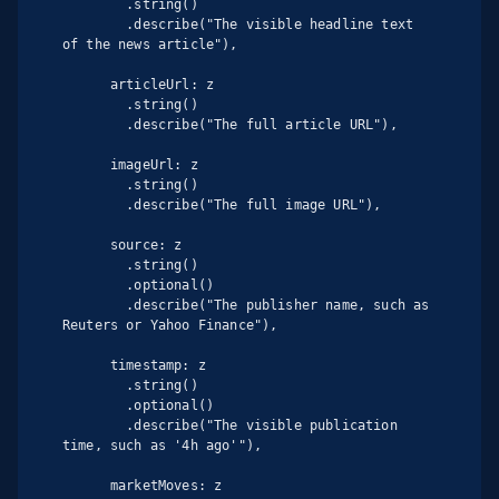
        .string()

        .describe("The visible headline text 
of the news article"),

      articleUrl: z

        .string()

        .describe("The full article URL"),

      imageUrl: z

        .string()

        .describe("The full image URL"),

      source: z

        .string()

        .optional()

        .describe("The publisher name, such as 
Reuters or Yahoo Finance"),

      timestamp: z

        .string()

        .optional()

        .describe("The visible publication 
time, such as '4h ago'"),

      marketMoves: z
