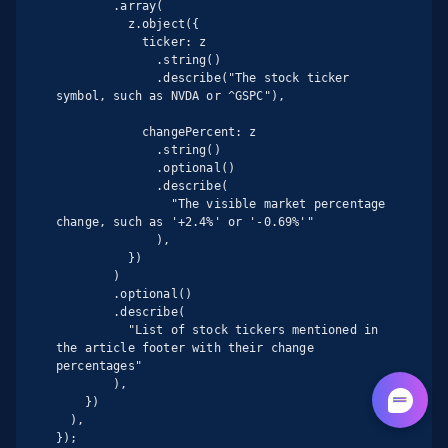
        .array(

          z.object({

            ticker: z

              .string()

              .describe("The stock ticker 
symbol, such as NVDA or ^GSPC"),

            changePercent: z

              .string()

              .optional()

              .describe(

                "The visible market percentage 
change, such as '+2.4%' or '-0.69%'"

              ),

          })

        )

        .optional()

        .describe(

          "List of stock tickers mentioned in 
the article footer with their change 
percentages"

        ),

    })

  ),

});