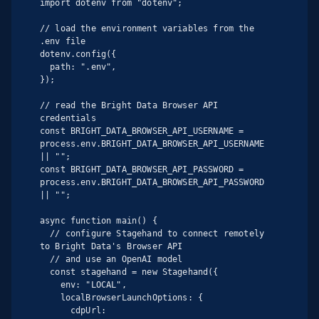
import dotenv from "dotenv";

// load the environment variables from the 
.env file

dotenv.config({

  path: ".env",

});

// read the Bright Data Browser API 
credentials

const BRIGHT_DATA_BROWSER_API_USERNAME = 
process.env.BRIGHT_DATA_BROWSER_API_USERNAME 
|| "";

const BRIGHT_DATA_BROWSER_API_PASSWORD = 
process.env.BRIGHT_DATA_BROWSER_API_PASSWORD 
|| "";

async function main() {

  // configure Stagehand to connect remotely 
to Bright Data's Browser API

  // and use an OpenAI model

  const stagehand = new Stagehand({

    env: "LOCAL",

    localBrowserLaunchOptions: {

      cdpUrl: 