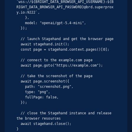
`wss://${BRIGHT_DATA_BROWSER_API_USERNAME}:${B
RIGHT_DATA_BROWSER_API_PASSWORD}@brd.superprox
y.io:9222`,

    },

    model: "openai/gpt-5.4-mini",

  });

  // launch Stagehand and get the browser page

  await stagehand.init();

  const page = stagehand.context.pages()[0];

  // connect to the example.com page

  await page.goto("https://example.com");

  // take the screenshot of the page

  await page.screenshot({

    path: "screenshot.png",

    type: "png",

    fullPage: false,

  });

  // close the Stagehand instance and release 
the browser resources

  await stagehand.close();

}
