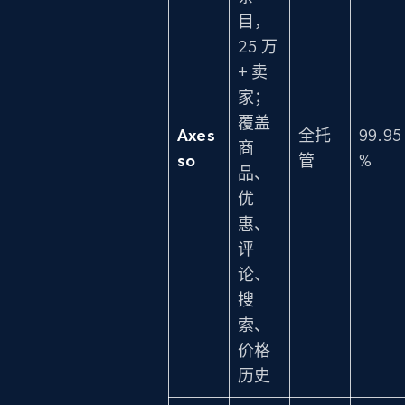
目，
25 万
+ 卖
家；
覆盖
Axes
全托
99.95
商
so
管
%
品、
优
惠、
评
论、
搜
索、
价格
历史