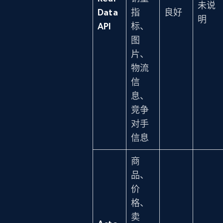
未说
Data
指
良好
明
API
标、
图
片、
物流
信
息、
竞争
对手
信息
商
品、
价
格、
卖