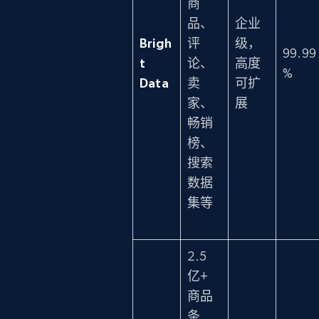
商
品、
企业
Brigh
评
级，
99.99
t
论、
高度
%
Data
卖
可扩
家、
展
畅销
榜、
搜索
数据
集等
2.5
亿+
商品
条