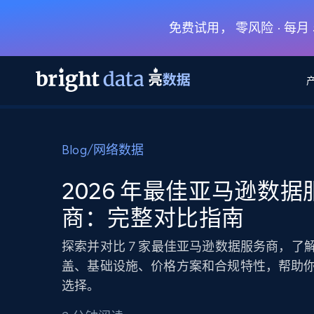
免费试用， 零风险 · 每
网页数据抓取 API
多模态训练
网页数据抓取 API
工具
Blog
/
网络数据
网页解锁 API
视频与媒体数据
网页解锁 API
起价
$1/ 每1 次
告别封锁和验证码
获得取之不尽的视频，图片及更多内
免费套餐
2026 年最佳亚马逊数据
第三方工具集成
Discover API
视频信息流——为 VLA 准备就绪
免费
起价
商：完整对比指南
爬虫 API
$1/1k请求
始终在线的代理实时网页发现
获取持续、定向的网页视频，用于训
浏览器扩展
器人策略
搜索引擎结果页 API
搜索引擎 API
起价
探索并对比 7 家最佳亚马逊数据服务商，了
数据包
代理网络检查
按需获取多引擎搜索结果
$1/ 每1 次
免费套餐
为各行各业生成可直接用于LLM的数据
盖、基础设施、价格方案和合规特性，帮助
Google
Bing
Duckduckgo
Yandex
起价
网站地图
选择。
爬虫浏览器 API
爬虫浏览器 API
$5/GB
键启动内置隐匿模式的远程浏览器