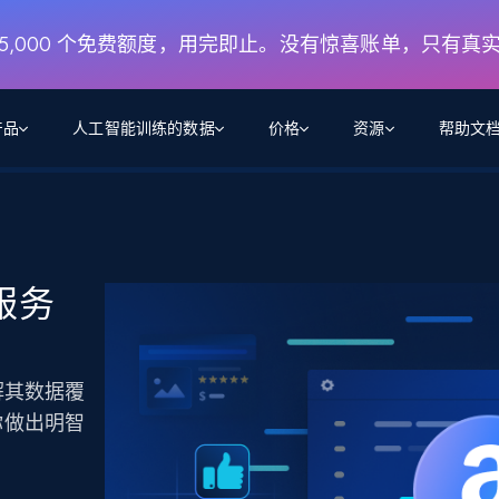
月 5,000 个免费额度，用完即止。没有惊喜账单，只有真
产品
人工智能训练的数据
价格
资源
帮助文
智能体 WEB 执行
数据源
数据源
数
数
资
学习中心
搜索及提取
抓取APIs
抓取APIs
起价
$1
$0.75/1k 记录条
请求
容
让 AI 应用具备搜索与爬取整个网络的能力
从 600+ 个网站获取实时数据
免费套餐
服务
博客
领英
电商
社交媒体
ChatGPT
智能体浏览器
爬虫工作室定价
起价
爬虫工作室
练人形机
让智能体浏览网站并自动执行任务
$1/1k请求
案例研究
免费套餐
将任何网站转化为数据管道
亮数据 MCP
免费
解其数据覆
起价
数据集
数据集
网络研讨会
站式工具包，全面解锁网页
请求
$250/100K 记录条
集
你做出明智
来自 600+ 个域名的预收集数据
起价
领英
电商
社交媒体
房地产
代理位置
缓存速递
$0.2/1k HTML
缓存速递
实时网页数据，采集即交付