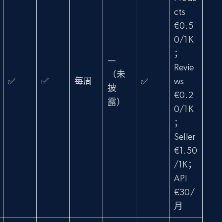
cts
€0.5
0/1K
；
—
Revie
（未
✅
✅
每周
✅
ws
披
€0.2
露）
0/1K
；
Seller
€1.50
/1K；
API
€30/
月