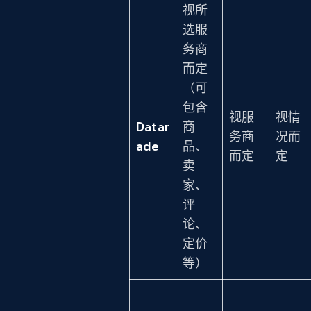
视所
选服
务商
而定
（可
包含
视服
视情
Datar
商
务商
况而
ade
品、
而定
定
卖
家、
评
论、
定价
等）