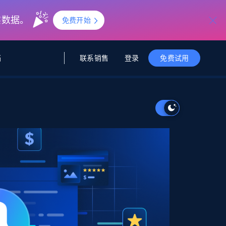
实数据。
免费开始
联系销售
登录
档
免费试用
据与洞察
据及洞察
源
公司
初创企业计划
零售情报
零售
新
起价
$2000/月
解锁实时电商洞察与AI驱动的业务推荐
洞察
联盟推荐
演示智能体
企业级数据服务
托管式数据
起价
为企业级数据收集量身定制
$1500/月
采集
信任中心
集成
Deep Lookup
测试版
Bright SDK
在海量级网页数据上运行复杂
查询