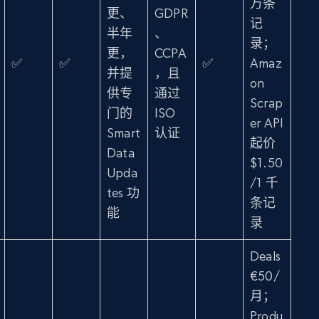
万条
更、
GDPR
记
半年
、
录；
更，
CCPA
✅
✅
✅
Amaz
并提
，且
on
供专
通过
Scrap
门的
ISO
er API
Smart
认证
起价
Data
$1.50
Upda
/1 千
tes 功
条记
能
录
Deals
€50/
月；
Produ