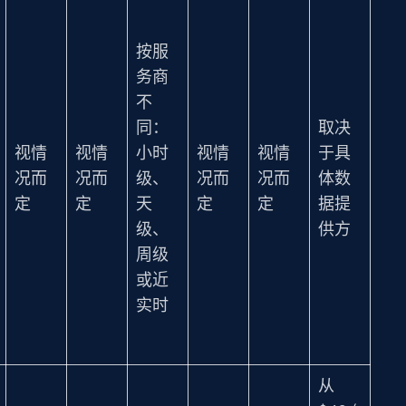
按服
务商
不
同：
取决
视情
视情
小时
视情
视情
于具
况而
况而
级、
况而
况而
体数
定
定
天
定
定
据提
级、
供方
周级
或近
实时
从