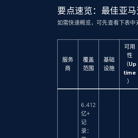
要点速览：最佳亚马
如需快速概览，可先查看下表中
可用
性
服务
覆盖
基础
（Up
商
范围
设施
time
）
6.412
亿+
记
录：