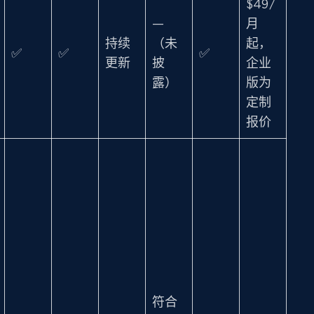
$49/
—
月
持续
（未
起，
✅
✅
✅
更新
披
企业
露）
版为
定制
报价
符合