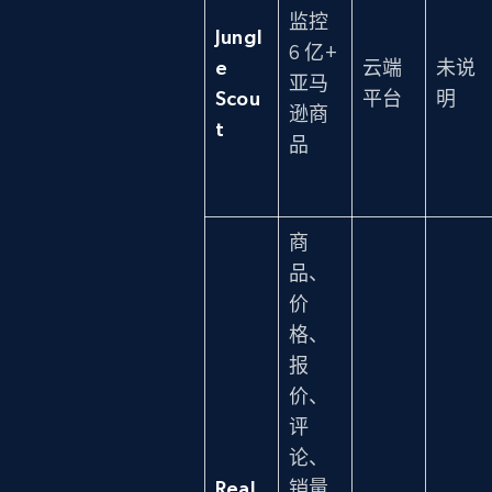
监控
Jungl
6 亿+
e
云端
未说
亚马
Scou
平台
明
逊商
t
品
商
品、
价
格、
报
价、
评
论、
Real
销量