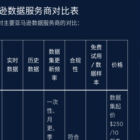
逊数据服务商对比表
对主要亚马逊数据服务商的对比：
免费
数据
试用
实时
历史
集更
合规
/ 数
价格
数据
数据
新频
性
据样
率
本
数据
一次
集起
性、
价
月
$250
更、
/10
季
符合