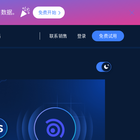
实数据。
免费开始
联系销售
登录
档
免费试用
据与洞察
据及洞察
源
公司
初创企业计划
零售情报
零售
新
起价
$2000/月
解锁实时电商洞察与AI驱动的业务推荐
洞察
联盟推荐
演示智能体
企业级数据服务
托管式数据
起价
为企业级数据收集量身定制
$1500/月
采集
信任中心
集成
Deep Lookup
测试版
Bright SDK
在海量级网页数据上运行复杂
查询