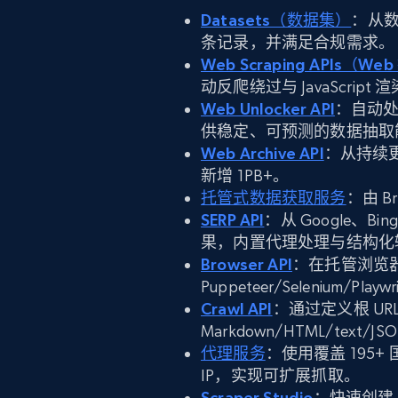
Datasets（数据集）
：从
条记录，并满足合规需求。
Web Scraping APIs（We
动反爬绕过与 JavaScript 
Web Unlocker API
：自动处
供稳定、可预测的数据抽取
Web Archive API
：从持续更
新增 1PB+。
托管式数据获取服务
：由 B
SERP API
：从 Google、Bi
果，内置代理处理与结构化
Browser API
：在托管浏览
Puppeteer/Selenium/
Crawl API
：通过定义根 U
Markdown/HTML/text/J
代理服务
：使用覆盖 195+
IP，实现可扩展抓取。
Scraper Studio
：快速创建