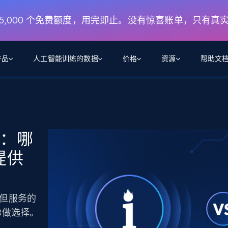
月 5,000 个免费额度，用完即止。没有惊喜账单，只有真
产品
人工智能训练的数据
价格
资源
帮助文
智能体 WEB 执行
数据源
数据源
数
数
资
学习中心
搜索及提取
抓取APIs
抓取APIs
起价
$1
$0.75/1k 记录条
请求
容
让 AI 应用具备搜索与爬取整个网络的能力
从 600+ 个网站获取实时数据
免费套餐
nal：哪
博客
领英
电商
社交媒体
ChatGPT
智能体浏览器
爬虫工作室定价
起价
提供
爬虫工作室
练人形机
让智能体浏览网站并自动执行任务
$1/1k请求
案例研究
免费套餐
将任何网站转化为数据管道
亮数据 MCP
免费
起价
数据集
数据集
网络研讨会
站式工具包，全面解锁网页
请求
$250/100K 记录条
集
来自 600+ 个域名的预收集数据
数据，但服务的
起价
领英
电商
社交媒体
房地产
代理位置
缓存速递
$0.2/1k HTML
你做选择。
缓存速递
实时网页数据，采集即交付