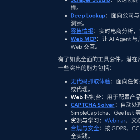
撑。
Deep Lookup
：面向公司与
洞察。
零售情报
：实时电商分析，包
Web MCP
：让 AI Agent
Web 交互。
有了如此全面的工具套件，潜在
一些突出的能力包括：
无代码抓取体验
：面向任何
或代理。
Web 控制台
：用于配置产
CAPTCHA Solver
：自动处理 
SimpleCaptcha、Gee
资源与学习
：
Webinar
、文
合规与安全
：按 GDPR、
全实践。