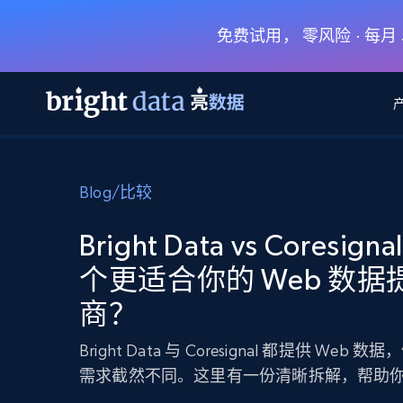
免费试用， 零风险 · 每
网页数据抓取 API
多模态训练
网页数据抓取 API
工具
Blog
/
比较
网页解锁 API
视频与媒体数据
网页解锁 API
起价
$1/ 每1 次
告别封锁和验证码
获得取之不尽的视频，图片及更多内
免费套餐
Bright Data vs Coresig
第三方工具集成
Discover API
视频信息流——为 VLA 准备就绪
免费
起价
个更适合你的 Web 数据
爬虫 API
$1/1k请求
始终在线的代理实时网页发现
获取持续、定向的网页视频，用于训
浏览器扩展
器人策略
商？
搜索引擎结果页 API
搜索引擎 API
起价
数据包
代理网络检查
按需获取多引擎搜索结果
$1/ 每1 次
免费套餐
为各行各业生成可直接用于LLM的数据
Google
Bing
Duckduckgo
Yandex
Bright Data 与 Coresignal 都提供 Web 
起价
网站地图
爬虫浏览器 API
爬虫浏览器 API
需求截然不同。这里有一份清晰拆解，帮助
$5/GB
键启动内置隐匿模式的远程浏览器