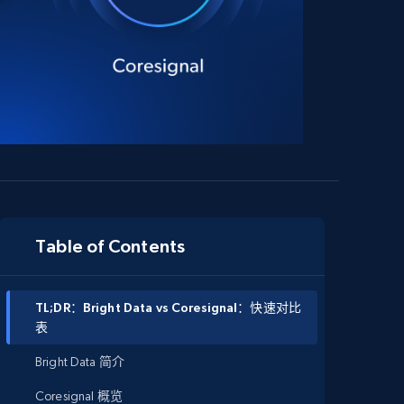
Table of Contents
TL;DR：Bright Data vs Coresignal：快速对比
表
Bright Data 简介
Coresignal 概览