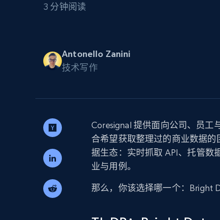
3 分钟阅读
代理基础设施
代理服务
动态代理
起价
$5
$2.5/G
免费套餐
Antonello Zanini
动态代理
5折
超40000万 万高速真人住宅代理
技术写作
起价
ISP 代理
$1.3/IP
数据中心代理
用于数据获取的高速代理
Coresignal 提供面向公司、
合希望获取整理过的商业数据的团队。另
据生态：实时抓取 API、托管数
业与用例。
那么，你该选择哪一个：Bright Da