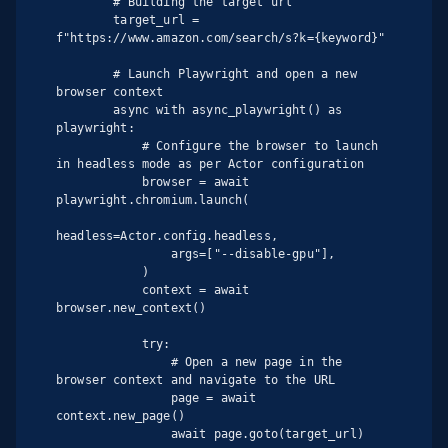
        # Building the target url

        target_url = 
f"https://www.amazon.com/search/s?k={keyword}"

        # Launch Playwright and open a new 
browser context

        async with async_playwright() as 
playwright:

            # Configure the browser to launch 
in headless mode as per Actor configuration

            browser = await 
playwright.chromium.launch(

headless=Actor.config.headless,

                args=["--disable-gpu"],

            )

            context = await 
browser.new_context()

            try:

                # Open a new page in the 
browser context and navigate to the URL

                page = await 
context.new_page()

                await page.goto(target_url)
