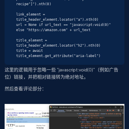
recipe"]").nth(0)

link_element = 
title_header_element.locator("a").nth(0)

url = None if url_text == "javascript:void(0)" 
else "https://amazon.com" + url_text

title_element = 
title_header_element.locator("h2").nth(0)

title = await 
title_element.get_attribute("aria-label")
这里的逻辑用于忽略一些 “javascript:void(0)”（例如广告
位）链接，并把相对链接转为绝对地址。
然后查看评论部分：