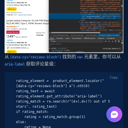
从
找到的
元素里，你可以从
[data-cy="reviews-block"]
<a>
获取评论星级：
aria-label
Copy
rating_element =  product_element.locator("
[data-cy="reviews-block"] a").nth(0)

rating_text = await 
rating_element.get_attribute("aria-label")

rating_match = re.search(r"(d+(.d+)?) out of 5 
stars", rating_text)

if rating_match:

    rating = rating_match.group(1)

else:

    rating = None