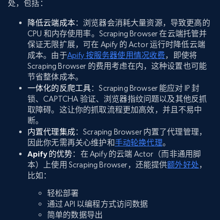
处，包括：
降低云端成本
：浏览器会消耗大量资源，导致更高的
CPU 和内存使用率。Scraping Browser 在云端托管并
保证无限扩展，可在 Apify 的 Actor 运行时降低云端
成本。由于
Apify 按服务器使用情况收费
，即使将
Scraping Browser 的费用考虑在内，这种设置也可能
节省整体成本。
一体化的反爬工具
：Scraping Browser 能应对 IP 封
锁、CAPTCHA 验证、浏览器指纹问题以及其他反抓
取障碍。这让你的抓取流程更加高效，并且不易中
断。
内置代理集成
：Scraping Browser 内置了代理管理，
因此你无需再关心维护和
手动轮换代理
。
Apify 的优势
：在 Apify 的云端 Actor（而非通用脚
本）上使用 Scraping Browser，还能提供
额外好处
，
比如：
轻松部署
通过 API 以编程方式访问数据
简单的数据导出