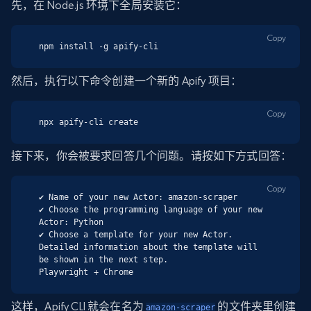
先，在 Node.js 环境下全局安装它：
Copy
npm install -g apify-cli
然后，执行以下命令创建一个新的 Apify 项目：
Copy
npx apify-cli create
接下来，你会被要求回答几个问题。请按如下方式回答：
Copy
✔ Name of your new Actor: amazon-scraper

✔ Choose the programming language of your new 
Actor: Python

✔ Choose a template for your new Actor. 
Detailed information about the template will 
be shown in the next step.

Playwright + Chrome
这样，Apify CLI 就会在名为
的文件夹里创建
amazon-scraper