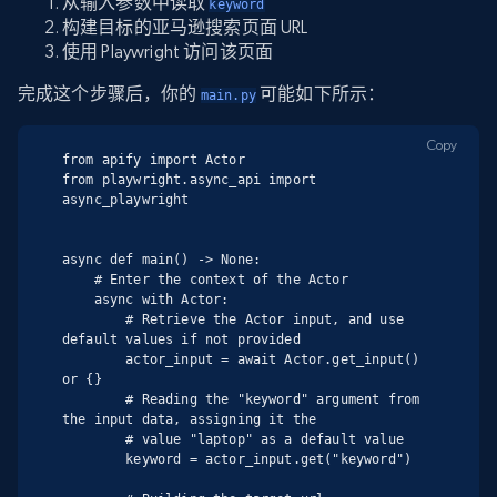
从输入参数中读取
keyword
构建目标的亚马逊搜索页面 URL
使用 Playwright 访问该页面
完成这个步骤后，你的
可能如下所示：
main.py
Copy
from apify import Actor

from playwright.async_api import 
async_playwright

async def main() -> None:

    # Enter the context of the Actor

    async with Actor:

        # Retrieve the Actor input, and use 
default values if not provided

        actor_input = await Actor.get_input() 
or {}

        # Reading the "keyword" argument from 
the input data, assigning it the

        # value "laptop" as a default value

        keyword = actor_input.get("keyword")
