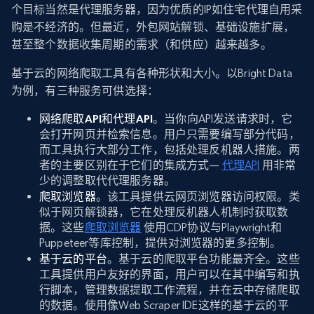
个目标当然是代理服务器，因为优质的IP如住宅代理自用采
购是不经济的。但最近，外包网站解锁、基础设施扩展，
甚至整个数据收集周期的需求（和供应）越来越多。
基于云的网络爬取工具有各种形状和大小。以Bright Data
为例，有三种服务可供选择：
网络爬取API和代理API
。当你向API发送请求时，它
会打开网页并检索信息。用户只需要编写部分代码，
而工具执行大部分工作，包括处理反机器人措施。两
者的主要区别在于它们的集成方式—
代理API
用非常
少的调整取代代理服务器。
爬取浏览器
。该工具提供云网页浏览器访问权限。类
似于网页解锁器，它在处理反机器人机制时获取数
据。这些
爬取浏览器
使用CDP协议与Playwright和
Puppeteer等库控制，提供对浏览器的更多控制。
基于云的平台
。基于云的爬取平台功能最齐全。这些
工具提供用户友好的界面，用户可以在其中编写和执
行脚本，管理数据提取工作流程，并在云中存储爬取
的数据。使用像Web Scraper IDE这样的基于云的平