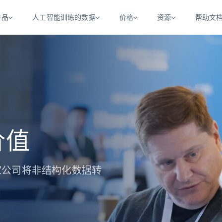
产品
人工智能训练的数据
价格
资源
帮助文
智能体 WEB 执行
数据源
数据源
数
数
资
学习中心
搜索及提取
抓取APIs
抓取APIs
起价
$1
$0.75/1k 记录条
请求
容
让 AI 应用具备搜索与爬取整个网络的能力
从 600+ 个网站获取实时数据
免费套餐
博客
领英
电商
社交媒体
ChatGPT
智能体浏览器
爬虫工作室定价
起价
爬虫工作室
练人形机
让智能体浏览网站并自动执行任务
$1/1k请求
案例研究
免费套餐
将任何网站转化为数据管道
亮数据 MCP
价值
免费
起价
数据集
数据集
网络研讨会
站式工具包，全面解锁网页
请求
$250/100K 记录条
集
来自 600+ 个域名的预收集数据
起价
领英
电商
社交媒体
房地产
代理位置
缓存速递
$0.2/1k HTML
00 多家公司将非结构化数据转
缓存速递
实时网页数据，采集即交付
产品技术视频