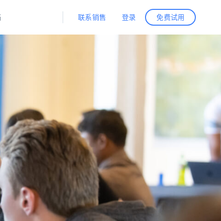
联系销售
登录
档
免费试用
据与洞察
据及洞察
源
公司
初创企业计划
零售情报
零售
新
起价
$2000/月
解锁实时电商洞察与AI驱动的业务推荐
洞察
联盟推荐
演示智能体
企业级数据服务
托管式数据
起价
为企业级数据收集量身定制
$1500/月
采集
信任中心
集成
Deep Lookup
测试版
Bright SDK
在海量级网页数据上运行复杂
查询