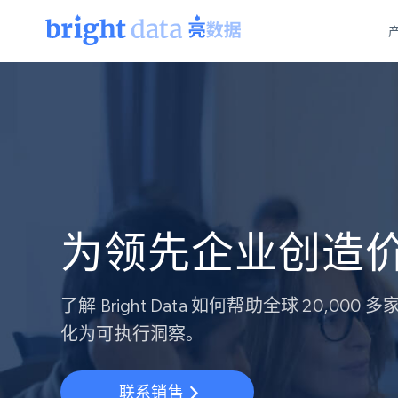
网页数据抓取 API
多模态训练
网页数据抓取 API
工具
网页解锁 API
视频与媒体数据
网页解锁 API
起价
$1/ 每1 次
告别封锁和验证码
获得取之不尽的视频，图片及更多内
免费套餐
第三方工具集成
Discover API
视频信息流——为 VLA 准备就绪
免费
起价
爬虫 API
$1/1k请求
始终在线的代理实时网页发现
获取持续、定向的网页视频，用于训
浏览器扩展
器人策略
搜索引擎结果页 API
搜索引擎 API
为领先企业创造
起价
数据包
代理网络检查
按需获取多引擎搜索结果
$1/ 每1 次
免费套餐
为各行各业生成可直接用于LLM的数据
Google
Bing
Duckduckgo
Yandex
起价
网站地图
爬虫浏览器 API
爬虫浏览器 API
$5/GB
了解 Bright Data 如何帮助全球 20,0
键启动内置隐匿模式的远程浏览器
化为可执行洞察。
代理基础设施
代理服务
联系销售