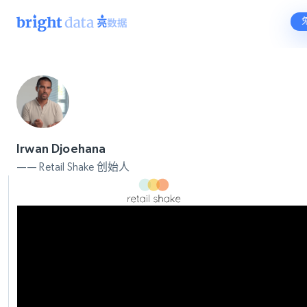
Irwan Djoehana
—— Retail Shake 创始人