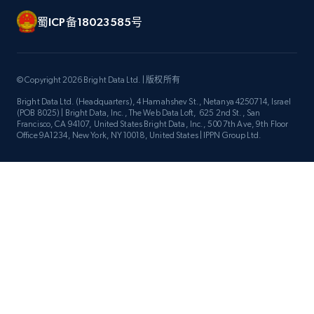
蜀ICP备18023585号
© Copyright 2026 Bright Data Ltd. | 版权所有
Bright Data Ltd. (Headquarters), 4 Hamahshev St., Netanya 4250714, Israel
(POB 8025) | Bright Data, Inc., The Web Data Loft, 625 2nd St., San
Francisco, CA 94107, United States Bright Data, Inc., 500 7th Ave, 9th Floor
Office 9A1234, New York, NY 10018, United States | IPPN Group Ltd.