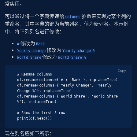
常实用。
可以通过将一个字典传递给
参数来实现对某个列的
columns
重命名，其中字典的键为当前列名，值为新列名。本示例
中，将下列列名进行修改：
修改为
#
Rank
修改为
Yearly change
Yearly change %
修改为
World Share
World Share %
Copy
# Rename columns

df.rename(columns={'#': 'Rank'}, inplace=True)

df.rename(columns={'Yearly Change': 'Yearly 
Change %'}, inplace=True)

df.rename(columns={'World Share': 'World Share 
%'}, inplace=True)

# Show the first 5 rows

print(df.head())
现在列名应如下所示：