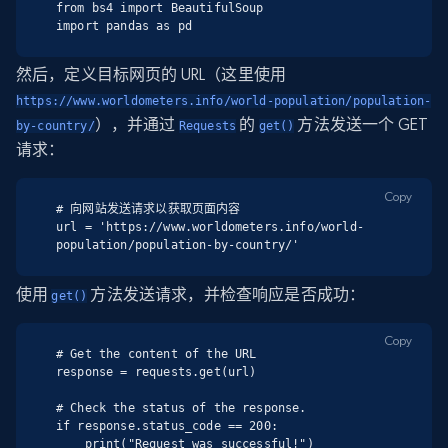
from bs4 import BeautifulSoup

import pandas as pd
然后，定义目标网页的 URL（这里使用
https://www.worldometers.info/world-population/population-
），并通过
的
方法发送一个 GET
by-country/
Requests
get()
请求：
Copy
# 向网站发送请求以获取页面内容

url = 'https://www.worldometers.info/world-
population/population-by-country/'
使用
方法发送请求，并检查响应是否成功：
get()
Copy
# Get the content of the URL

response = requests.get(url)

# Check the status of the response.

if response.status_code == 200:

    print("Request was successful!")
