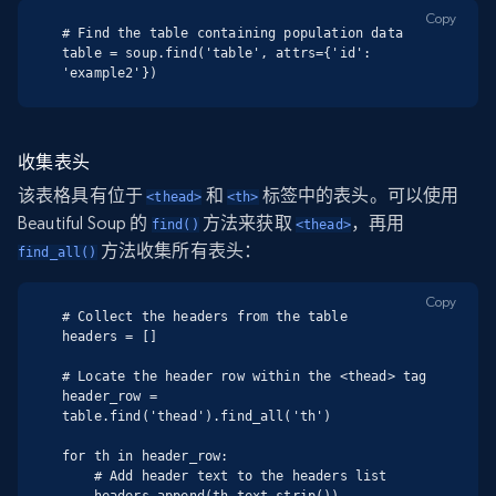
Copy
# Find the table containing population data

table = soup.find('table', attrs={'id': 
'example2'})
收集表头
该表格具有位于
和
标签中的表头。可以使用
<thead>
<th>
Beautiful Soup 的
方法来获取
，再用
find()
<thead>
方法收集所有表头：
find_all()
Copy
# Collect the headers from the table

headers = []

# Locate the header row within the <thead> tag

header_row = 
table.find('thead').find_all('th')

for th in header_row:

    # Add header text to the headers list

    headers.append(th.text.strip())