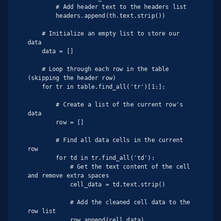
        # Add header text to the headers list

        headers.append(th.text.strip())

    # Initialize an empty list to store our 
data

    data = []

    # Loop through each row in the table 
(skipping the header row)

    for tr in table.find_all('tr')[1:]:

        # Create a list of the current row's 
data

        row = []

        # Find all data cells in the current 
row

        for td in tr.find_all('td'):

            # Get the text content of the cell 
and remove extra spaces

            cell_data = td.text.strip()

            # Add the cleaned cell data to the 
row list

            row.append(cell_data)
