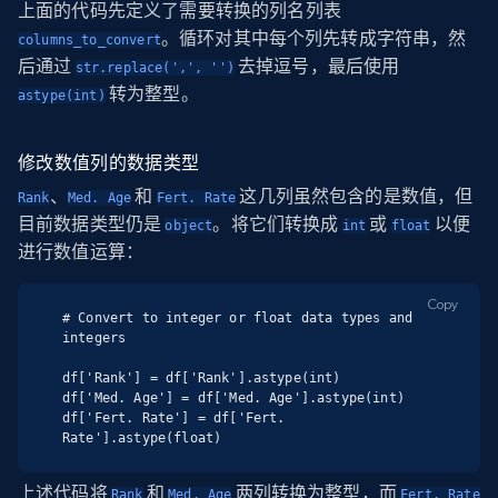
上面的代码先定义了需要转换的列名列表
。循环对其中每个列先转成字符串，然
columns_to_convert
后通过
去掉逗号，最后使用
str.replace(',', '')
转为整型。
astype(int)
修改数值列的数据类型
、
和
这几列虽然包含的是数值，但
Rank
Med. Age
Fert. Rate
目前数据类型仍是
。将它们转换成
或
以便
object
int
float
进行数值运算：
Copy
# Convert to integer or float data types and 
integers

df['Rank'] = df['Rank'].astype(int)

df['Med. Age'] = df['Med. Age'].astype(int)

df['Fert. Rate'] = df['Fert. 
Rate'].astype(float)
上述代码将
和
两列转换为整型，而
Rank
Med. Age
Fert. Rate