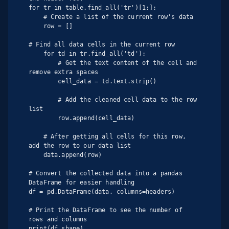
for tr in table.find_all('tr')[1:]:

    # Create a list of the current row's data

    row = []

# Find all data cells in the current row

    for td in tr.find_all('td'):

        # Get the text content of the cell and 
remove extra spaces

        cell_data = td.text.strip()

        # Add the cleaned cell data to the row 
list

        row.append(cell_data)

    # After getting all cells for this row, 
add the row to our data list

    data.append(row)

# Convert the collected data into a pandas 
DataFrame for easier handling

df = pd.DataFrame(data, columns=headers)

# Print the DataFrame to see the number of 
rows and columns

print(df.shape)