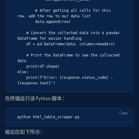
        # After getting all cells for this 
row, add the row to our data list

        data.append(row)

    # Convert the collected data into a pandas 
DataFrame for easier handling

    df = pd.DataFrame(data, columns=headers)

    # Print the DataFrame to see the collected 
data

    print(df.shape)

else:

    print(f"Error: {response.status_code} - 
{response.text}")
在终端运行该 Python 脚本：
Copy
python html_table_scraper.py
输出应如下所示：