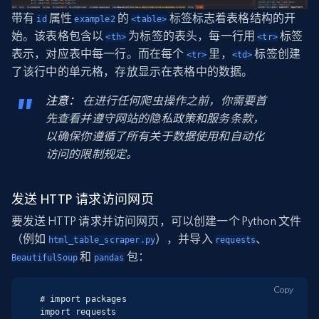
带有
属性
的
标签标志着表格结构的开
id
example2
<table>
始。该表格包含以
为标签的表头，每一行用
标签
<th>
<tr>
表示，对应表中每一行。而在每个
里，
标签创建
<tr>
<td>
了该行中的单元格，存放显示在表格中的数据。
注意：
在进行任何爬虫操作之前，你需要首
先查看并遵守网站的隐私政策和服务条款，
以确保你遵循了所有关于数据使用和自动化
访问的限制规定。
发送 HTTP 请求访问网页
要发送 HTTP 请求并访问网页，可以创建一个 Python 文件
（例如
），并导入
、
html_table_scraper.py
requests
和
包：
BeautifulSoup
pandas
Copy
# import packages

import requests
