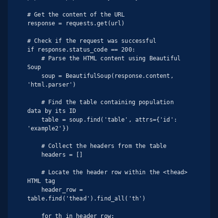
# Get the content of the URL

response = requests.get(url)

# Check if the request was successful

if response.status_code == 200:

    # Parse the HTML content using Beautiful 
Soup

    soup = BeautifulSoup(response.content, 
'html.parser')

    # Find the table containing population 
data by its ID

    table = soup.find('table', attrs={'id': 
'example2'})

    # Collect the headers from the table

    headers = []

    # Locate the header row within the <thead> 
HTML tag

    header_row = 
table.find('thead').find_all('th')

    for th in header_row:
