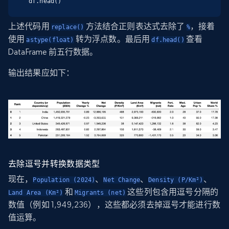
df.head()
上述代码用
方法结合正则表达式去除了
，接着
replace()
%
使用
转为浮点数。最后用
查看
astype(float)
df.head()
DataFrame 前五行数据。
输出结果应如下：
去除逗号并转换数据类型
现在，
、
、
、
Population (2024)
Net Change
Density (P/Km²)
和
这些列包含用逗号分隔的
Land Area (Km²)
Migrants (net)
数值（例如 1,949,236），这些都必须去掉逗号才能进行数
值运算。