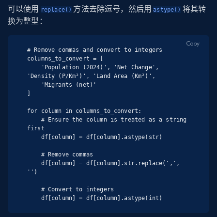
可以使用
方法去除逗号，然后用
将其转
replace()
astype()
换为整型：
Copy
# Remove commas and convert to integers

columns_to_convert = [

    'Population (2024)', 'Net Change', 
'Density (P/Km²)', 'Land Area (Km²)',

    'Migrants (net)'

]

for column in columns_to_convert:

    # Ensure the column is treated as a string 
first

    df[column] = df[column].astype(str)

    # Remove commas

    df[column] = df[column].str.replace(',', 
'')

    # Convert to integers

    df[column] = df[column].astype(int)