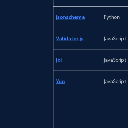
jsonschema
Python
Validator.js
JavaScript
Joi
JavaScript
Yup
JavaScript