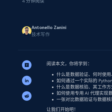
4 分钟阅读
代理基础设施
代理服务
动态代理
起价
$5
$2.5/G
免费套餐
Antonello Zanini
动态代理
5折
超40000万 万高速真人住宅代理
技术写作
起价
ISP 代理
$1.3/IP
数据中心代理
用于数据获取的高速代理
阅读本文，你将学到：
什么是数据验证、何时使用
如何通过一个实际的 Pyth
什么是数据核验、其工作方
如何使用专用 AI 代理实现
一张对比数据验证与数据核
让我们开始吧！