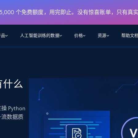
月 5,000 个免费额度，用完即止。没有惊喜账单，只有真
产品
人工智能训练的数据
价格
资源
帮助文
智能体 WEB 执行
数据源
数据源
数
数
资
学习中心
搜索及提取
抓取APIs
抓取APIs
起价
$1
$0.75/1k 记录条
请求
容
让 AI 应用具备搜索与爬取整个网络的能力
从 600+ 个网站获取实时数据
免费套餐
有什么
博客
领英
电商
社交媒体
ChatGPT
智能体浏览器
爬虫工作室定价
起价
爬虫工作室
练人形机
让智能体浏览网站并自动执行任务
$1/1k请求
案例研究
免费套餐
将任何网站转化为数据管道
亮数据 MCP
免费
Python
起价
数据集
数据集
网络研讨会
站式工具包，全面解锁网页
请求
$250/100K 记录条
集
一流数据质
来自 600+ 个域名的预收集数据
起价
领英
电商
社交媒体
房地产
代理位置
缓存速递
$0.2/1k HTML
缓存速递
实时网页数据，采集即交付