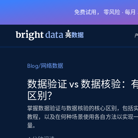
免费试用， 零风险 · 每
网页数据抓取 API
多模态训练
网页数据抓取 API
工具
Blog
/
网络数据
网页解锁 API
视频与媒体数据
网页解锁 API
起价
$1/ 每1 次
告别封锁和验证码
获得取之不尽的视频，图片及更多内
免费套餐
数据验证 vs 数据核验：
第三方工具集成
Discover API
视频信息流——为 VLA 准备就绪
免费
起价
区别？
爬虫 API
$1/1k请求
始终在线的代理实时网页发现
获取持续、定向的网页视频，用于训
浏览器扩展
器人策略
搜索引擎结果页 API
搜索引擎 API
起价
掌握数据验证与数据核验的核心区别，包括实操 
数据包
代理网络检查
按需获取多引擎搜索结果
$1/ 每1 次
免费套餐
为各行各业生成可直接用于LLM的数据
教程，以及在何种场景使用各自方法以实现
Google
Bing
Duckduckgo
Yandex
起价
网站地图
量。
爬虫浏览器 API
爬虫浏览器 API
$5/GB
键启动内置隐匿模式的远程浏览器