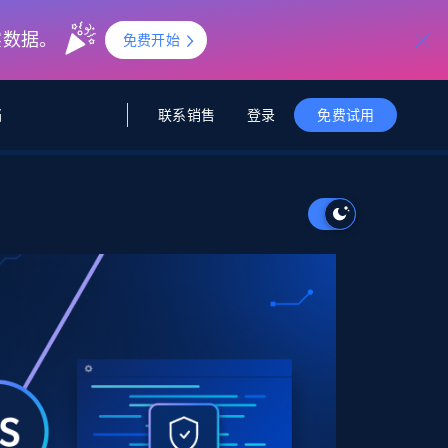
实数据。
免费开始
联系销售
登录
档
免费试用
据与洞察
据及洞察
源
公司
初创企业计划
零售情报
零售
新
起价
$2000/月
解锁实时电商洞察与AI驱动的业务推荐
洞察
联盟推荐
演示智能体
企业级数据服务
托管式数据
起价
为企业级数据收集量身定制
$1500/月
采集
信任中心
集成
Deep Lookup
测试版
Bright SDK
在海量级网页数据上运行复杂
查询