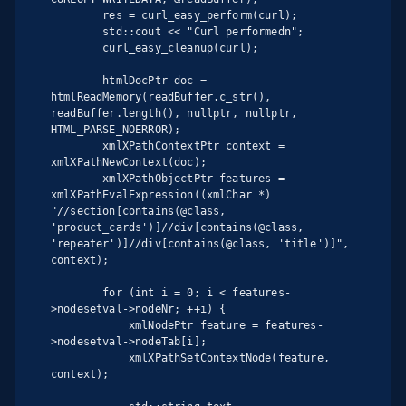
        res = curl_easy_perform(curl);

        std::cout << "Curl performedn";

        curl_easy_cleanup(curl);

        htmlDocPtr doc = 
htmlReadMemory(readBuffer.c_str(), 
readBuffer.length(), nullptr, nullptr, 
HTML_PARSE_NOERROR);

        xmlXPathContextPtr context = 
xmlXPathNewContext(doc);

        xmlXPathObjectPtr features = 
xmlXPathEvalExpression((xmlChar *) 
"//section[contains(@class, 
'product_cards')]//div[contains(@class, 
'repeater')]//div[contains(@class, 'title')]", 
context);

        for (int i = 0; i < features-
>nodesetval->nodeNr; ++i) {

            xmlNodePtr feature = features-
>nodesetval->nodeTab[i];

            xmlXPathSetContextNode(feature, 
context);
