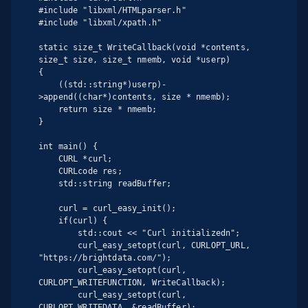
#include "libxml/HTMLparser.h"

#include "libxml/xpath.h"

static size_t WriteCallback(void *contents, 
size_t size, size_t nmemb, void *userp)

{

    ((std::string*)userp)-
>append((char*)contents, size * nmemb);

    return size * nmemb;

}

int main() {

    CURL *curl;

    CURLcode res;

    std::string readBuffer;

    curl = curl_easy_init();

    if(curl) {

        std::cout << "Curl initializedn";

        curl_easy_setopt(curl, CURLOPT_URL, 
"https://brightdata.com/");

        curl_easy_setopt(curl, 
CURLOPT_WRITEFUNCTION, WriteCallback);

        curl_easy_setopt(curl, 
CURLOPT_WRITEDATA, &readBuffer);
