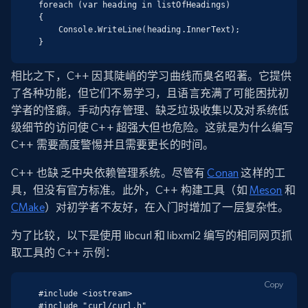
foreach (var heading in listOfHeadings)

{

    Console.WriteLine(heading.InnerText);

}
相比之下，C++ 因其陡峭的学习曲线而臭名昭著。它提供
了各种功能，但它们不易学习，且语言充满了可能困扰初
学者的怪癖。手动内存管理、缺乏垃圾收集以及对系统低
级细节的访问使 C++ 超强大但也危险。这就是为什么编写
C++ 需要高度警惕并且需要更长的时间。
C++ 也缺 乏中央依赖管理系统。尽管有
Conan
这样的工
具，但没有官方标准。此外，C++ 构建工具（如
Meson
和
CMake
）对初学者不友好，在入门时增加了一层复杂性。
为了比较，以下是使用 libcurl 和 libxml2 编写的相同网页抓
取工具的 C++ 示例：
Copy
#include <iostream>

#include "curl/curl.h"
