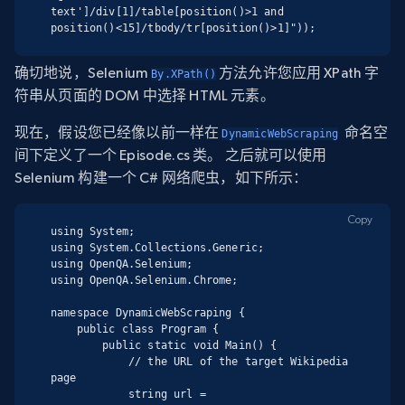
text']/div[1]/table[position()>1 and 
position()<15]/tbody/tr[position()>1]"));
确切地说，Selenium
方法允许您应用 XPath 字
By.XPath()
符串从页面的 DOM 中选择 HTML 元素。
现在，假设您已经像以前一样在
命名空
DynamicWebScraping
间下定义了一个
Episode.cs
类。 之后就可以使用
Selenium 构建一个 C# 网络爬虫，如下所示：
Copy
using System;

using System.Collections.Generic;

using OpenQA.Selenium;

using OpenQA.Selenium.Chrome;

namespace DynamicWebScraping {

    public class Program {

        public static void Main() {

            // the URL of the target Wikipedia 
page

            string url = 