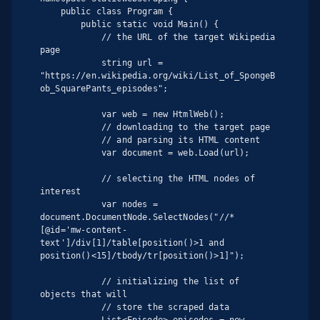
    public class Program {

        public static void Main() {

            // the URL of the target Wikipedia 
page

            string url = 
"https://en.wikipedia.org/wiki/List_of_SpongeB
ob_SquarePants_episodes";

            var web = new HtmlWeb();

            // downloading to the target page

            // and parsing its HTML content

            var document = web.Load(url);

            // selecting the HTML nodes of 
interest

            var nodes = 
document.DocumentNode.SelectNodes("//*
[@id='mw-content-
text']/div[1]/table[position()>1 and 
position()<15]/tbody/tr[position()>1]");

            // initializing the list of 
objects that will

            // store the scraped data
