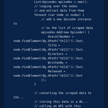
            List<Episode> episodes = new();

            // looping over the nodes

            // and extract data from them

            foreach (var node in nodes) {

                // add a new Episode instance 
to

                // to the list of scraped data

                episodes.Add(new Episode() {

                    OverallNumber = 
node.FindElement(By.XPath("th[1]")).Text,

                    Title = 
node.FindElement(By.XPath("td[2]")).Text,

                    Directors = 
node.FindElement(By.XPath("td[3]")).Text,

                    WrittenBy = 
node.FindElement(By.XPath("td[4]")).Text,

                    Released = 
node.FindElement(By.XPath("td[5]")).Text

                });

            }

            // converting the scraped data to 
CSV...

            // storing this data in a db...

            // calling an API with this 