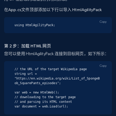
在
App.cs
文件顶部添加以下行以导入 HtmlAgilityPack
Copy
using HtmlAgilityPack;
第 2 步：加载 HTML 网页
您可以使用 HtmlAgilityPack 连接到目标网页，如下所示：
Copy
// the URL of the target Wikipedia page

string url = 
"https://en.wikipedia.org/wiki/List_of_SpongeB
ob_SquarePants_episodes";

var web = new HtmlWeb();

// downloading to the target page

// and parsing its HTML content

var document = web.Load(url);