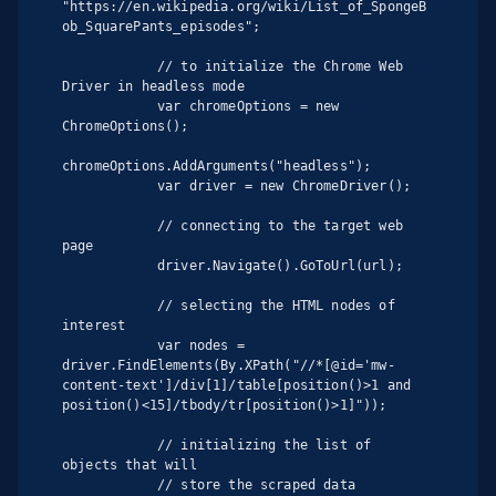
"https://en.wikipedia.org/wiki/List_of_SpongeB
ob_SquarePants_episodes";

            // to initialize the Chrome Web 
Driver in headless mode

            var chromeOptions = new 
ChromeOptions();

chromeOptions.AddArguments("headless");

            var driver = new ChromeDriver();

            // connecting to the target web 
page

            driver.Navigate().GoToUrl(url);

            // selecting the HTML nodes of 
interest

            var nodes = 
driver.FindElements(By.XPath("//*[@id='mw-
content-text']/div[1]/table[position()>1 and 
position()<15]/tbody/tr[position()>1]"));

            // initializing the list of 
objects that will

            // store the scraped data
