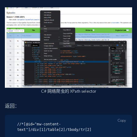
C# 网络爬虫的 XPath selector
返回：
Copy
//*[@id="mw-content-
text"]/div[1]/table[2]/tbody/tr[2]