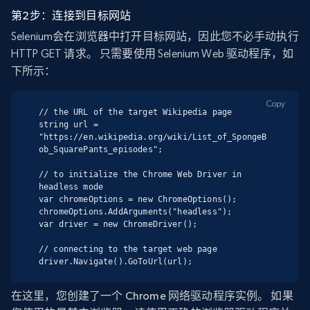
第2步：连接到目标网站
Selenium会在浏览器中打开目标网站，因此您不必手动执行
HTTP GET 请求。 只需要使用 Selenium Web 驱动程序，如
下所示：
Copy
// the URL of the target Wikipedia page

string url = 
"https://en.wikipedia.org/wiki/List_of_SpongeB
ob_SquarePants_episodes";

// to initialize the Chrome Web Driver in 
headless mode

var chromeOptions = new ChromeOptions();

chromeOptions.AddArguments("headless");

var driver = new ChromeDriver();

// connecting to the target web page

driver.Navigate().GoToUrl(url);
在这里，您创建了一个 Chrome 网络驱动程序实例。 如果