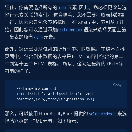
记住，你需要选择所有的
元素. 因此，您必须更改与选
<tr>
择行元素关联的索引。 这意味着，您不需要抓取表格的第
一行，因为它只包含表格标题。 在 XPath 中，索引从 1 开
始，因此您可以通过添加
语法来选择页面上第
position()>1
一集表的所有
元素。
<tr>
此外，您还需要从该剧的所有季中抓取数据。 在维基百科
页面中，包含剧集数据的表格是 HTML 文档中包含的第二
个到第十五个 HTML 表格。 所以，这就是最终的 XPath 字
符串的样子：
Copy
//*[@id='mw-content-
text']/div[1]/table[position()>1 and 
position()<15]/tbody/tr[position()>1]
那么，可以使用 HtmlAgilityPack 提供的
来选
SelectNodes()
择感兴趣的 HTML 元素，如下所示：