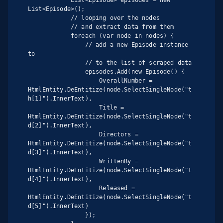
            List<Episode> episodes = new 
List<Episode>();

            // looping over the nodes

            // and extract data from them

            foreach (var node in nodes) {

                // add a new Episode instance 
to

                // to the list of scraped data

                episodes.Add(new Episode() {

                    OverallNumber = 
HtmlEntity.DeEntitize(node.SelectSingleNode("t
h[1]").InnerText),

                    Title = 
HtmlEntity.DeEntitize(node.SelectSingleNode("t
d[2]").InnerText),

                    Directors = 
HtmlEntity.DeEntitize(node.SelectSingleNode("t
d[3]").InnerText),

                    WrittenBy = 
HtmlEntity.DeEntitize(node.SelectSingleNode("t
d[4]").InnerText),

                    Released = 
HtmlEntity.DeEntitize(node.SelectSingleNode("t
d[5]").InnerText)

                });
