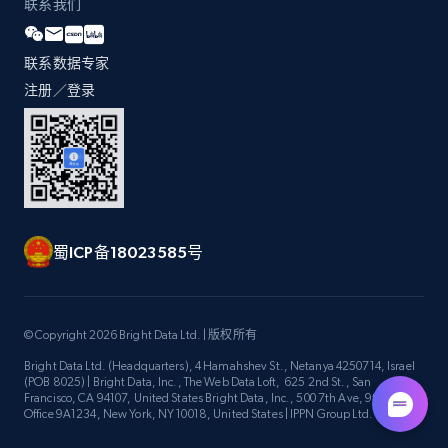
联系我们
联系数据专家
注册／登录
蜀ICP备18023585号
© Copyright 2026 Bright Data Ltd. | 版权所有
Bright Data Ltd. (Headquarters), 4 Hamahshev St., Netanya 4250714, Israel
(POB 8025) | Bright Data, Inc., The Web Data Loft, 625 2nd St., San
Francisco, CA 94107, United States Bright Data, Inc., 500 7th Ave, 9th Floor
Office 9A1234, New York, NY 10018, United States | IPPN Group Ltd.