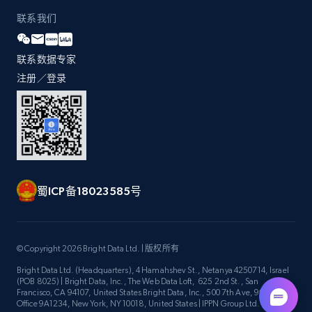
联系我们
联系数据专家
注册／登录
蜀ICP备18023585号
© Copyright 2026 Bright Data Ltd. | 版权所有
Bright Data Ltd. (Headquarters), 4 Hamahshev St., Netanya 4250714, Israel
(POB 8025) | Bright Data, Inc., The Web Data Loft, 625 2nd St., San
Francisco, CA 94107, United States Bright Data, Inc., 500 7th Ave, 9th Floor
Office 9A1234, New York, NY 10018, United States | IPPN Group Ltd.