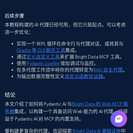
后续步骤
本教程构建的 AI 代理已经可用，但它只是起点。可以考虑
进一步优化：
实现一个 REPL 循环在命令行与代理对话，或将其与
Gradio 等 GUI 聊天工具
集成。
通过
定义自定义工具
来扩展 Bright Data MCP 工具。
使用
Pydantic Logfire
增加调试与监控。
在多代理工作流中将你的代理转变为
RAG 自主代理
。
为输出数据完整性定义
自定义函数验证器
。
结论
本文介绍了如何将 Pydantic AI 与
Bright Data 的 Web MCP 服
务器
集成，以构建一个具备访问 Web 能力的 AI 代理。这得
益于 Pydantic AI 对 MCP 的内置支持。
要构建更复杂的代理，欢迎探索
Bright Data AI 基础设施
中