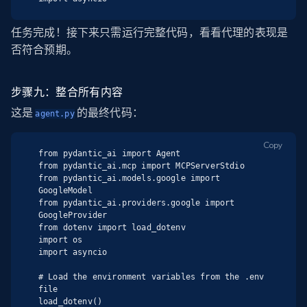
任务完成！接下来只需运行完整代码，看看代理的表现是
否符合预期。
步骤九：整合所有内容
这是
的最终代码：
agent.py
Copy
from pydantic_ai import Agent

from pydantic_ai.mcp import MCPServerStdio

from pydantic_ai.models.google import 
GoogleModel

from pydantic_ai.providers.google import 
GoogleProvider

from dotenv import load_dotenv

import os

import asyncio

# Load the environment variables from the .env 
file

load_dotenv()
