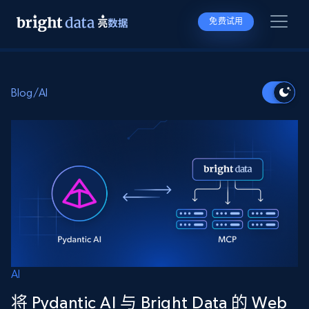
免费试用
Blog
/
AI
AI
将 Pydantic AI 与 Bright Data 的 Web