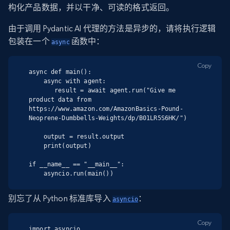
构化产品数据，并以干净、可读的格式返回。
由于调用 Pydantic AI 代理的方法是异步的，请将执行逻辑
包装在一个
函数中：
async
Copy
async def main():

    async with agent:

       result = await agent.run("Give me 
product data from 
https://www.amazon.com/AmazonBasics-Pound-
Neoprene-Dumbbells-Weights/dp/B01LR5S6HK/")

    output = result.output

    print(output)

if __name__ == "__main__":

    asyncio.run(main())
别忘了从 Python 标准库导入
：
asyncio
Copy
import asyncio