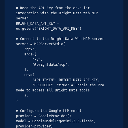
# Read the API key from the envs for 
integration with the Bright Data Web MCP 
server

BRIGHT_DATA_API_KEY = 
os.getenv("BRIGHT_DATA_API_KEY")

# Connect to the Bright Data Web MCP server

server = MCPServerStdio(

    "npx",

    args=[

        "-y",

        "@brightdata/mcp",

    ],

    env={

        "API_TOKEN": BRIGHT_DATA_API_KEY,

        "PRO_MODE": "true" # Enable the Pro 
Mode to access all Bright Data tools

    },

)

# Configure the Google LLM model

provider = GoogleProvider()

model = GoogleModel("gemini-2.5-flash", 
provider=provider)
