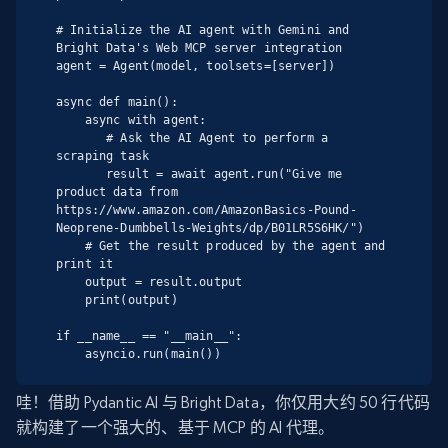
# Initialize the AI agent with Gemini and 
Bright Data's Web MCP server integration

agent = Agent(model, toolsets=[server])

async def main():

    async with agent:

       # Ask the AI Agent to perform a 
scraping task

       result = await agent.run("Give me 
product data from 
https://www.amazon.com/AmazonBasics-Pound-
Neoprene-Dumbbells-Weights/dp/B01LR5S6HK/")

    # Get the result produced by the agent and 
print it

    output = result.output

    print(output)

if __name__ == "__main__":

    asyncio.run(main())
哇！借助 Pydantic AI 与 Bright Data，你仅用大约 50 行代码
就构建了一个强大的、基于 MCP 的 AI 代理。