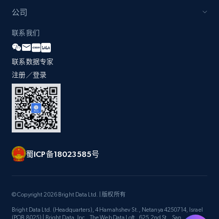
公司
联系我们
联系数据专家
注册／登录
蜀ICP备18023585号
© Copyright 2026 Bright Data Ltd. | 版权所有
Bright Data Ltd. (Headquarters), 4 Hamahshev St., Netanya 4250714, Israel
(POB 8025) | Bright Data, Inc., The Web Data Loft, 625 2nd St., San