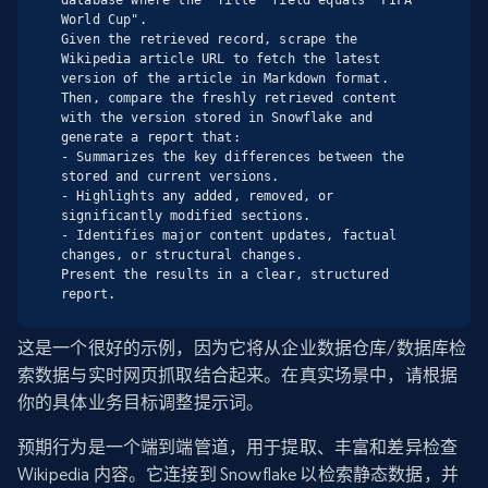
database where the "Title" field equals "FIFA 
World Cup".

Given the retrieved record, scrape the 
Wikipedia article URL to fetch the latest 
version of the article in Markdown format.

Then, compare the freshly retrieved content 
with the version stored in Snowflake and 
generate a report that:

- Summarizes the key differences between the 
stored and current versions.

- Highlights any added, removed, or 
significantly modified sections.

- Identifies major content updates, factual 
changes, or structural changes.

Present the results in a clear, structured 
report.
这是一个很好的示例，因为它将从企业数据仓库/数据库检
索数据与实时网页抓取结合起来。在真实场景中，请根据
你的具体业务目标调整提示词。
预期行为是一个端到端管道，用于提取、丰富和差异检查
Wikipedia 内容。它连接到 Snowflake 以检索静态数据，并