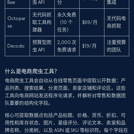
Bee
虫 API
分
集成
无代码抓
永久免费
Octopar
无代码电
取工具构
（10 个
$69/月
se
商抓取
建器
任务）
预算型爬
2,000 次
注重预算
Decodo
$19/月
虫 API
免费请求
的团队
什么是电商爬虫工具？
电商爬虫工具会自动从在线零售页面中提取公开数据：产
品列表、搜索结果、分类页面、卖家店铺和评论区。这些
工具向电商网站发送程序化请求，并解析对零售和数据团
队重要的结构化字段。
核心可提取数据点包括产品标题、价格、货币、折扣、可
用性和库存状态、图片、星级评分、评论文本、卖家和品
牌名称、分类树，以及 ASIN 或 SKU 等标识符。每个字段在