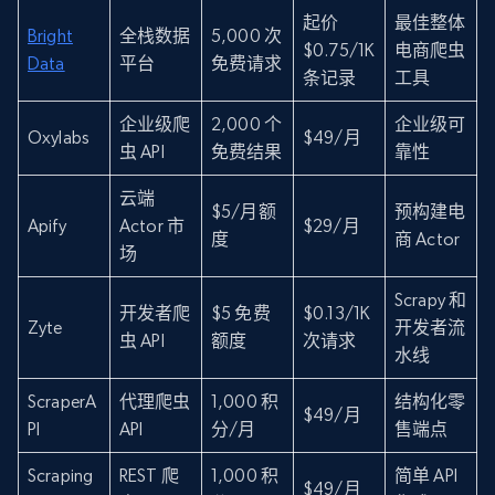
起价
最佳整体
Bright
全栈数据
5,000 次
$0.75/1K
电商爬虫
Data
平台
免费请求
条记录
工具
企业级爬
2,000 个
企业级可
Oxylabs
$49/月
虫 API
免费结果
靠性
云端
$5/月额
预构建电
Apify
Actor 市
$29/月
度
商 Actor
场
Scrapy 和
开发者爬
$5 免费
$0.13/1K
Zyte
开发者流
虫 API
额度
次请求
水线
ScraperA
代理爬虫
1,000 积
结构化零
$49/月
PI
API
分/月
售端点
Scraping
REST 爬
1,000 积
简单 API
$49/月