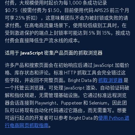
付费，大规模使用时起价为每 1,000 条成功记录
$0.75（按需付费为 $1.50，目前使用代码 APIS25 前三个月
可享 25% 折扣），这意味着团队不会为被封锁或失败的请
求付费。在高电商流量场景下，使用较低级别工具时，在
受到激进保护的端点上封锁率可能达到 5% 到 15%，按成功
付费会直接降低生产流水线的成本。
适用于 JavaScript 密集产品页面的抓取浏览器
许多产品和搜索页面会在初始响应后通过 JavaScript 加载价
格、库存状态和评论。标准 HTTP 抓取工具会完全错过这
些字段，并返回不完整页面。Bright Data 的
抓取浏览器
是
一个托管云浏览器，可处理 JavaScript 渲染、自动验证码破
解和指纹规避，无需管理基础设施。它通过标准远程浏览
器会话连接到 Playwright、Puppeteer 和 Selenium，因此团
队可以将现有自动化代码通过它路由，而无需重写。想要
可运行起点的开发者可以参考 Bright Data 的
使用 Python 进
行电商网页抓取指南
。