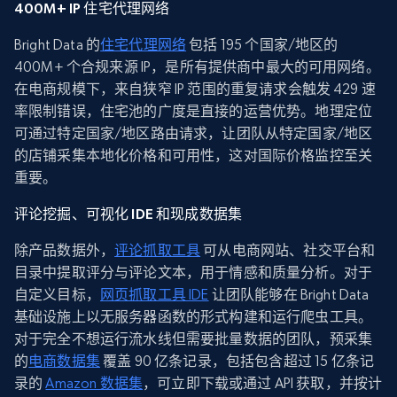
400M+ IP 住宅代理网络
Bright Data 的
住宅代理网络
包括 195 个国家/地区的
400M+ 个合规来源 IP，是所有提供商中最大的可用网络。
在电商规模下，来自狭窄 IP 范围的重复请求会触发 429 速
率限制错误，住宅池的广度是直接的运营优势。地理定位
可通过特定国家/地区路由请求，让团队从特定国家/地区
的店铺采集本地化价格和可用性，这对国际价格监控至关
重要。
评论挖掘、可视化 IDE 和现成数据集
除产品数据外，
评论抓取工具
可从电商网站、社交平台和
目录中提取评分与评论文本，用于情感和质量分析。对于
自定义目标，
网页抓取工具 IDE
让团队能够在 Bright Data
基础设施上以无服务器函数的形式构建和运行爬虫工具。
对于完全不想运行流水线但需要批量数据的团队，预采集
的
电商数据集
覆盖 90 亿条记录，包括包含超过 15 亿条记
录的
Amazon 数据集
，可立即下载或通过 API 获取，并按计