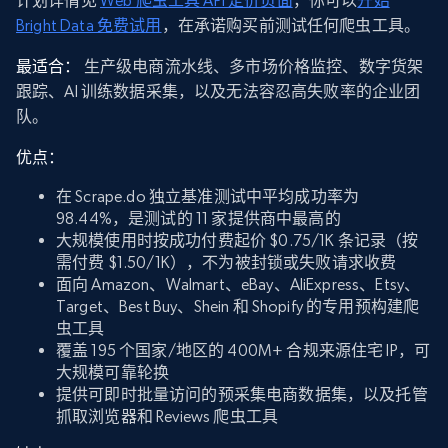
计划详情见
Web 爬虫工具 API 定价页面
，你可以
开始
Bright Data 免费试用
，在承诺购买前测试任何爬虫工具。
最适合：
生产级电商流水线、多市场价格监控、数字货架
跟踪、AI 训练数据采集，以及无法容忍高失败率的企业团
队。
优点：
在 Scrape.do 独立基准测试中平均成功率为
98.44%，是测试的 11 家提供商中最高的
大规模使用时按成功付费起价 $0.75/1K 条记录（按
需付费 $1.50/1K），不为被封锁或失败请求收费
面向 Amazon、Walmart、eBay、AliExpress、Etsy、
Target、Best Buy、Shein 和 Shopify 的专用预构建爬
虫工具
覆盖 195 个国家/地区的 400M+ 合规来源住宅 IP，可
大规模可靠轮换
提供可即时批量访问的预采集电商数据集，以及托管
抓取浏览器和 Reviews 爬虫工具