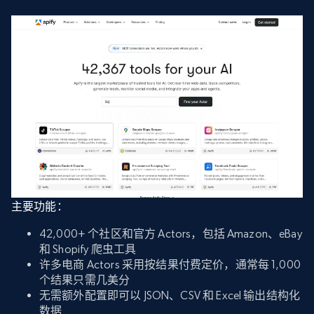
主要功能：
42,000+ 个社区和官方 Actors，包括 Amazon、eBay
和 Shopify 爬虫工具
许多电商 Actors 采用按结果付费定价，通常每 1,000
个结果只需几美分
无需额外配置即可以 JSON、CSV 和 Excel 输出结构化
数据