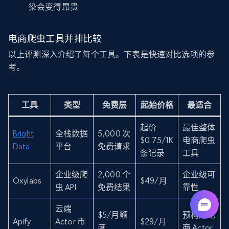
染会变得昂贵
电商爬虫工具并排比较
以上评测深入介绍了每个工具。下表是快速对比选项的参
考。
工具
类型
免费层
起始价格
最适合
起价
最佳整体
Bright
全栈数据
5,000 次
$0.75/1K
电商爬虫
Data
平台
免费请求
条记录
工具
企业级爬
2,000 个
企业级可
Oxylabs
$49/月
虫 API
免费结果
靠性
云端
$5/月额
预构建电
Apify
Actor 市
$29/月
度
商 Actor