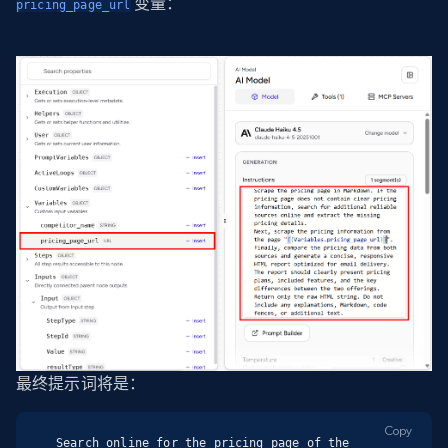
变量：
pricing_page_url
最终提示词将是：
Copy
Search online for the pricing page of the 