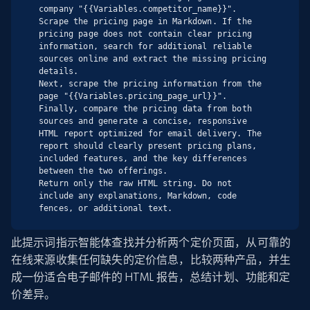
company "{{Variables.competitor_name}}".

Scrape the pricing page in Markdown. If the 
pricing page does not contain clear pricing 
information, search for additional reliable 
sources online and extract the missing pricing 
details.

Next, scrape the pricing information from the 
page "{{Variables.pricing_page_url}}".

Finally, compare the pricing data from both 
sources and generate a concise, responsive 
HTML report optimized for email delivery. The 
report should clearly present pricing plans, 
included features, and the key differences 
between the two offerings.

Return only the raw HTML string. Do not 
include any explanations, Markdown, code 
fences, or additional text.
此提示词指示智能体查找并分析两个定价页面，从可靠的
在线来源收集任何缺失的定价信息，比较两种产品，并生
成一份适合电子邮件的 HTML 报告，总结计划、功能和定
价差异。