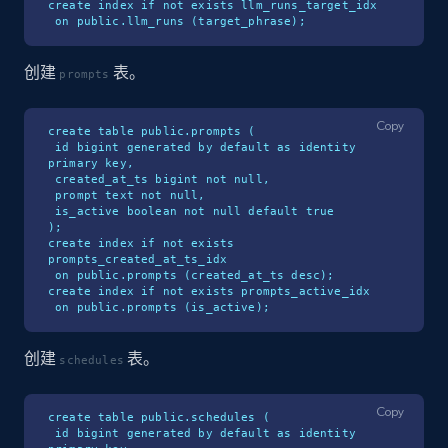
create index if not exists llm_runs_target_idx

 on public.llm_runs (target_phrase);
创建
表。
prompts
Copy
create table public.prompts (

 id bigint generated by default as identity 
primary key,

 created_at_ts bigint not null,

 prompt text not null,

 is_active boolean not null default true

);

create index if not exists 
prompts_created_at_ts_idx

 on public.prompts (created_at_ts desc);

create index if not exists prompts_active_idx

 on public.prompts (is_active);
创建
表。
schedules
Copy
create table public.schedules (

 id bigint generated by default as identity 