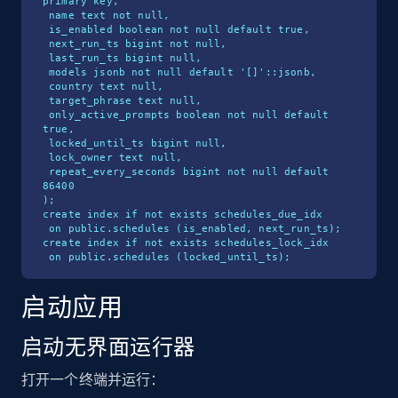
primary key,

 name text not null,

 is_enabled boolean not null default true,

 next_run_ts bigint not null,

 last_run_ts bigint null,

 models jsonb not null default '[]'::jsonb,

 country text null,

 target_phrase text null,

 only_active_prompts boolean not null default 
true,

 locked_until_ts bigint null,

 lock_owner text null,

 repeat_every_seconds bigint not null default 
86400

);

create index if not exists schedules_due_idx

 on public.schedules (is_enabled, next_run_ts);

create index if not exists schedules_lock_idx

 on public.schedules (locked_until_ts);
启动应用
启动无界面运行器
打开一个终端并运行：