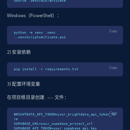
source .venv/bin/activate
Windows（PowerShell）：
Copy
python -m venv .venv

..venvScriptsActivate.ps1
2) 安装依赖
Copy
pip install -r requirements.txt
3) 配置环境变量
在项目根目录创建
文件：
.env
Copy
BRIGHTDATA_API_TOKEN=your_brightdata_api_token_he
re

SUPABASE_URL=your_supabase_project_url

SUPABASE_API_TOKEN=your_supabase_api_key