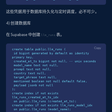
这些凭据用于数据库持久化与定时调度，必不可少。
4) 创建数据库
在 Supabase 中创建
表。
llm_runs
Copy
create table public.llm_runs (

 id bigint generated by default as identity 
primary key,

 created_at_ts bigint not null, -- unix seconds

 model_name text not null,

 prompt text not null,

 country text null,

 target_phrase text null,

 mentioned boolean not null default false,

 payload jsonb not null

);

create index if not exists 
llm_runs_created_at_ts_idx

 on public.llm_runs (created_at_ts);

create index if not exists llm_runs_model_idx

 on public.llm_runs (model_name);
