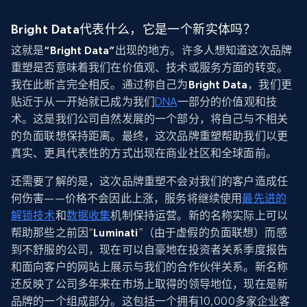
Bright Data代表什么，它是一个新实体吗？
这就是
“Bright Data”
出现的地方。许多人想知道这次品牌
重塑是否意味着我们在价值观、技术或服务方面的转变。
我在此断言完全相反。通过称自己为
Bright Data
，我们更
贴近于从一开始就已成为我们
DNA
一部分的价值观和技
术。这是我们公司自然发展的一个部分，将自己与不相关
的负面联想保持距离。最终，这次品牌重塑帮助我们以更
真实、更具代表性的方式出现在商业社区和全球面前。
还需要了解的是，这次品牌重塑不会对我们的客户造成任
何伤害——价格不会因此上涨，服务将继续使用
最先进的
解锁技术
和
数据收集
机制保持运营。新的名称实际上可以
帮助那些之前因“
Luminati
”（由于虚假的负面联想）而感
到不舒服的公司，现在可以自豪地在投资者关系季度报告
和面向客户的网站上展示与我们的合作伙伴关系。新名称
还反映了公司多年来在市场上取得的领导地位，现在是新
品牌的一个组成部分。这包括一个拥有10,000多家企业客