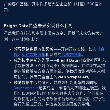
户的客户基础，其中许多是大型企业和《财富》500强公
司。
Bright Data希望未来实现什么目标
虽然我们在核心和本质上没有改变，但我们未来仍有大计
划。这些计划包括：
领导网络数据收集领域
——开创行业实践，如
实时合
规
、
实时数据收集
和现成的
合格数据集
。
成为技术创新的先驱
——
Bright Data
向商业社区引入
了数据方法（点对点网络）数据收集，并继续在其提
供的
解锁解决方案
方面创新，使
数据收集
对所有人都
可访问，具有完全自主的
Web Scraper API
。
鼓励数据中心的研究，并成为社会变革的风向标
——
Bright Initiative
是实现这一承诺的先锋和独立装置。我
们与150多家非政府组织和领先大学合作，他们现在
可以使用我们的网络数据平台分析大流行病，进行社
会行为模式研究，并改善欠发达国家的生活。